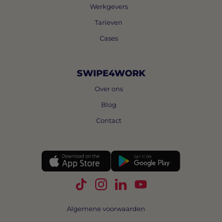
Werkgevers
Tarieven
Cases
SWIPE4WORK
Over ons
Blog
Contact
Volg Swipe4Work op TikTok
Volg Swipe4Work op Instagra
Volg Swipe4Work op Link
Volg Swipe4Work o
Algemene voorwaarden