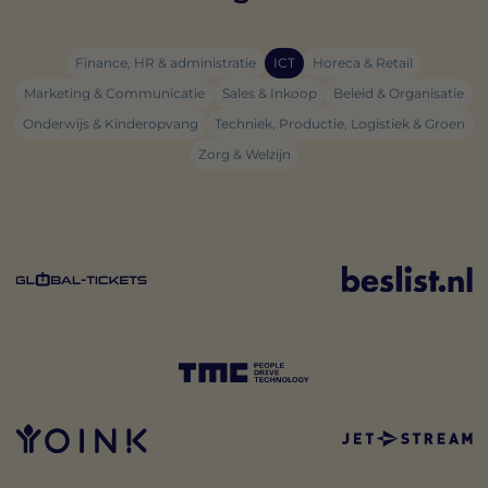
Finance, HR & administratie
ICT
Horeca & Retail
Marketing & Communicatie
Sales & Inkoop
Beleid & Organisatie
Onderwijs & Kinderopvang
Techniek, Productie, Logistiek & Groen
Zorg & Welzijn