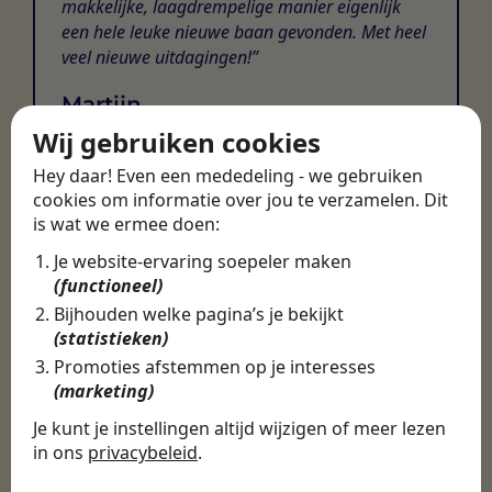
makkelijke, laagdrempelige manier eigenlijk
een hele leuke nieuwe baan gevonden. Met heel
veel nieuwe uitdagingen!
Martijn
Wij gebruiken cookies
Certinia Consultant
Hey daar! Even een mededeling - we gebruiken
cookies om informatie over jou te verzamelen. Dit
is wat we ermee doen:
Je website-ervaring soepeler maken
(functioneel)
Bijhouden welke pagina’s je bekijkt
(statistieken)
Promoties afstemmen op je interesses
(marketing)
Je kunt je instellingen altijd wijzigen of meer lezen
in ons
privacybeleid
.
De cookies die wij gebruiken per