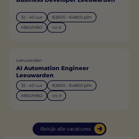
32 - 40 uur
€2600 - €4800 p/m
MBO/HBO
ict-it
Leeuwarden
AI Automation Engineer
Leeuwarden
32 - 40 uur
€2600 - €4800 p/m
MBO/HBO
ict-it
Bekijk alle vacatures