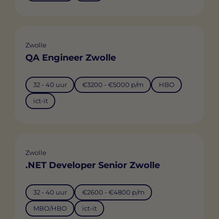
Zwolle
QA Engineer Zwolle
32 - 40 uur
€3200 - €5000 p/m
HBO
ict-it
Zwolle
.NET Developer Senior Zwolle
32 - 40 uur
€2600 - €4800 p/m
MBO/HBO
ict-it