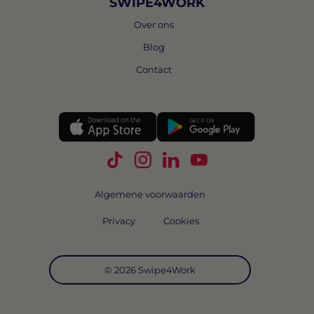
SWIPE4WORK
Over ons
Blog
Contact
Volg Swipe4Work op TikTok
Volg Swipe4Work op Instagra
Volg Swipe4Work op Link
Volg Swipe4Work o
Algemene voorwaarden
Privacy
Cookies
© 2026 Swipe4Work