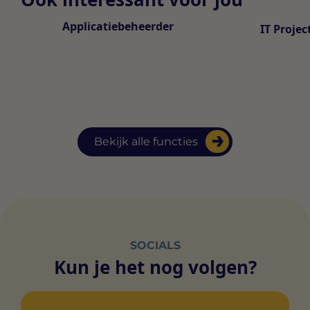
Applicatiebeheerder
IT Proje
Bekijk alle functies
SOCIALS
Kun je het nog volgen?