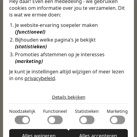
Hey daar! Even een mededeling - we gebruiken
cookies om informatie over jou te verzamelen. Dit
is wat we ermee doen:
WERKGEVERS
Je website-ervaring soepeler maken
Ontdek meer dan 500+
(functioneel)
werkgevers
Bijhouden welke pagina’s je bekijkt
(statistieken)
Promoties afstemmen op je interesses
(marketing)
Finance, HR & administratie
ICT
Horeca & Retail
Marketing & Communicatie
Sales & Inkoop
Beleid & Organisatie
Je kunt je instellingen altijd wijzigen of meer lezen
in ons
privacybeleid
.
Onderwijs & Kinderopvang
Techniek, Productie, Logistiek & Groen
De cookies die wij gebruiken per
Zorg & Welzijn
categorie
Details bekijken
Noodzakelijk
Noodzakelijk
Functioneel
Statistieken
Marketing
Noodzakelijke cookies helpen een website bruikbaar te
Functioneel
maken door basisfuncties zoals paginanavigatie en
toegang tot beveiligde delen van de website mogelijk te
Met functionele cookies kan een website informatie
maken. Zonder deze cookies kan de website niet naar
Statistieken
onthouden welke de manier waarop de website zich
Alles weigeren
Alles accepteren