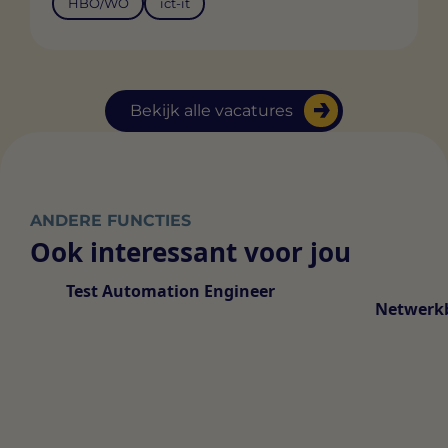
HBO/WO
ict-it
Bekijk alle vacatures
ANDERE FUNCTIES
Ook interessant voor jou
Test Automation Engineer
Netwerk