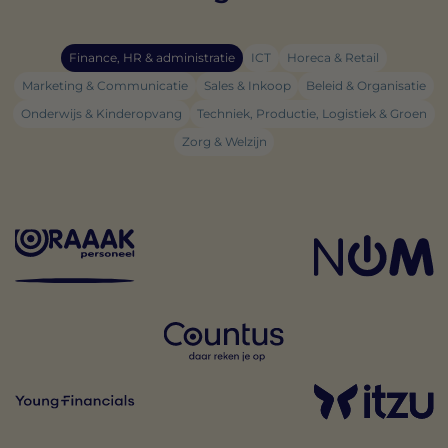
Finance, HR & administratie
ICT
Horeca & Retail
Marketing & Communicatie
Sales & Inkoop
Beleid & Organisatie
Onderwijs & Kinderopvang
Techniek, Productie, Logistiek & Groen
Zorg & Welzijn