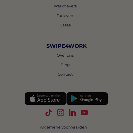
Werkgevers
Tarieven
Cases
SWIPE4WORK
Over ons
Blog
Contact
Volg Swipe4Work op TikTok
Volg Swipe4Work op Instagra
Volg Swipe4Work op Link
Volg Swipe4Work o
Algemene voorwaarden