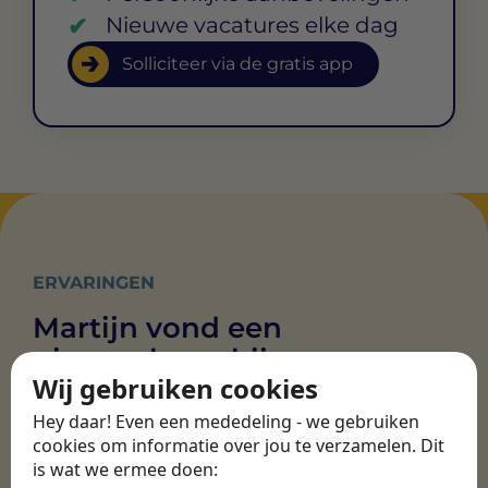
Nieuwe vacatures elke dag
Solliciteer via de gratis app
ERVARINGEN
Martijn vond een
nieuwe baan bij
Wij gebruiken cookies
CBEE
Hey daar! Even een mededeling - we gebruiken
cookies om informatie over jou te verzamelen. Dit
Door Swipe4Work heb ik op een hele
is wat we ermee doen: