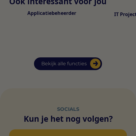
Ook interessant voor jou
Applicatiebeheerder
IT Proje
Bekijk alle functies
SOCIALS
Kun je het nog volgen?