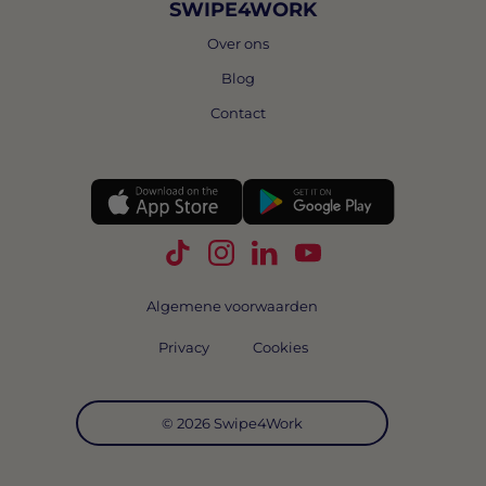
SWIPE4WORK
Over ons
Blog
Contact
Volg Swipe4Work op TikTok
Volg Swipe4Work op Instagra
Volg Swipe4Work op Link
Volg Swipe4Work o
Algemene voorwaarden
Privacy
Cookies
© 2026 Swipe4Work