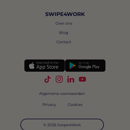
SWIPE4WORK
Over ons
Blog
Contact
Volg Swipe4Work op TikTok
Volg Swipe4Work op Instagra
Volg Swipe4Work op Link
Volg Swipe4Work o
Algemene voorwaarden
Privacy
Cookies
© 2026 Swipe4Work