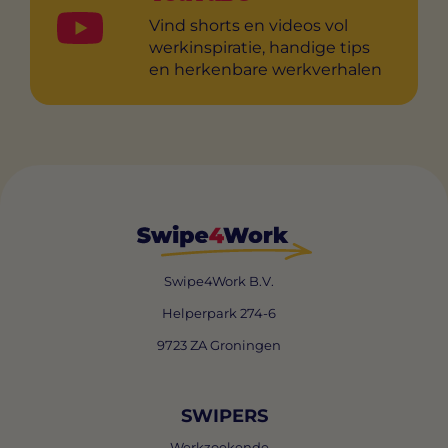
Vind shorts en videos vol
werkinspiratie, handige tips
en herkenbare werkverhalen
Swipe4Work B.V.
Helperpark 274-6
9723 ZA Groningen
SWIPERS
Werkzoekende