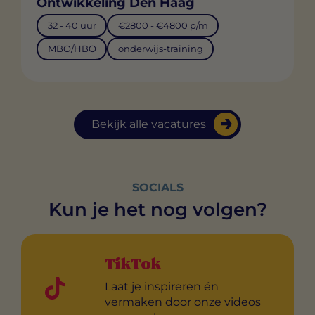
Ontwikkeling Den Haag
32 - 40 uur
€2800 - €4800 p/m
MBO/HBO
onderwijs-training
Bekijk alle vacatures
SOCIALS
Kun je het nog volgen?
TikTok
Laat je inspireren én
vermaken door onze videos