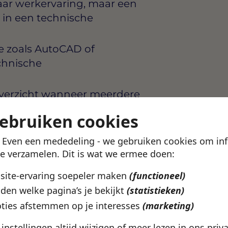
jaar werkervaring, maar een
 in een technische
 zoals AutoCAD of
chnische
overzicht wanneer meerdere
elt je verantwoordelijk voor
gebruiken cookies
eling als schriftelijk, en
! Even een mededeling - we gebruiken cookies om in
ci, projectleiders en
te verzamelen. Dit is wat we ermee doen:
bsite-ervaring soepeler maken
(functioneel)
e regelmatig projectlocaties
den welke pagina’s je bekijkt
(statistieken)
ties afstemmen op je interesses
(marketing)
e instellingen altijd wijzigen of meer lezen in ons
priv