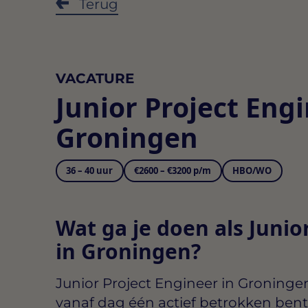
Terug
VACATURE
Junior Project Eng
Groningen
36 – 40 uur
€2600 – €3200 p/m
HBO/WO
Wat ga je doen als Junio
in Groningen?
Junior Project Engineer in Groninge
vanaf dag één actief betrokken bent 