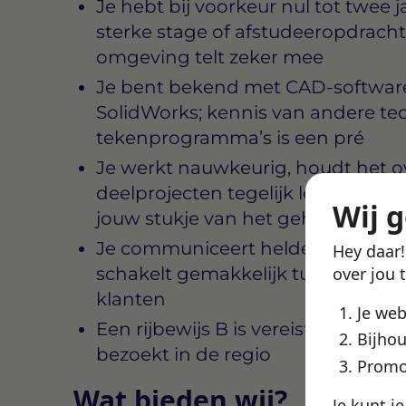
Je hebt bij voorkeur nul tot twee 
sterke stage of afstudeeropdracht
omgeving telt zeker mee
Je bent bekend met CAD-software
SolidWorks; kennis van andere te
tekenprogramma’s is een pré
Je werkt nauwkeurig, houdt het 
deelprojecten tegelijk lopen en vo
Wij 
jouw stukje van het geheel
Je communiceert helder, zowel mond
Hey daar
schakelt gemakkelijk tussen techni
over jou 
klanten
Je we
Een rijbewijs B is vereist, omdat j
Bijhou
bezoekt in de regio
Promo
Wat bieden wij?
Je kunt j