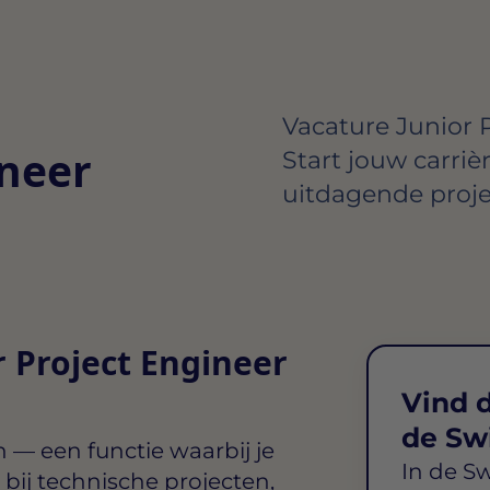
Vacature Junior 
ineer
Start jouw carriè
uitdagende proje
r Project Engineer
Vind d
de Sw
n
— een functie waarbij je
In de S
bij technische projecten,