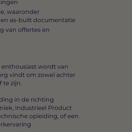
singen
ie, waaronder
 en as-built documentatie
g van offertes en
ie enthousiast wordt van
erg vindt om zowel achter
te zijn.
ing in de richting
ek, Industrieel Product
chnische opleiding, of een
rkervaring