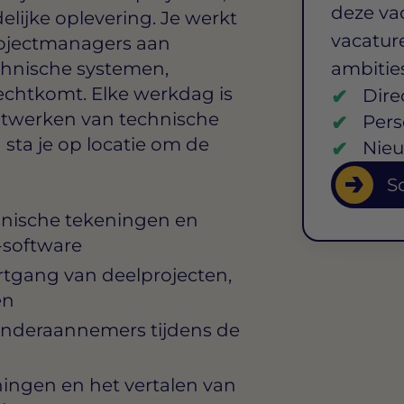
deze va
elijke oplevering. Je werkt
vacature
ojectmanagers aan
echnische systemen,
ambitie
rechtkomt. Elke werkdag is
Dire
uitwerken van technische
Pers
sta je op locatie om de
Nieu
So
hnische tekeningen en
-software
tgang van deelprojecten,
en
onderaannemers tijdens de
ingen en het vertalen van