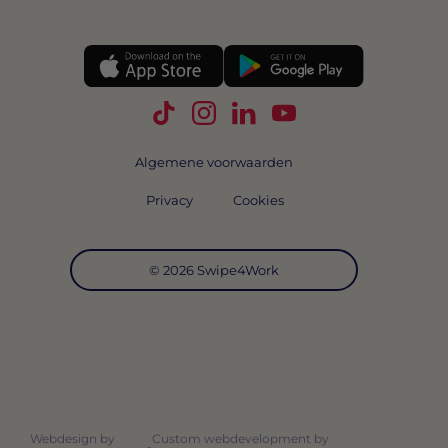
Volg Swipe4Work op TikTok
Volg Swipe4Work op Instagra
Volg Swipe4Work op Link
Volg Swipe4Work o
Algemene voorwaarden
Privacy
Cookies
© 2026 Swipe4Work
Webdesign by
Custom webdevelopment by
-