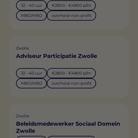
32 - 40 uur
€2800 - €4800 p/m
MBO/HBO
overheid-non-profit
Zwolle
Adviseur Participatie Zwolle
32 - 40 uur
€2800 - €4800 p/m
MBO/HBO
overheid-non-profit
Zwolle
Beleidsmedewerker Sociaal Domein
Zwolle