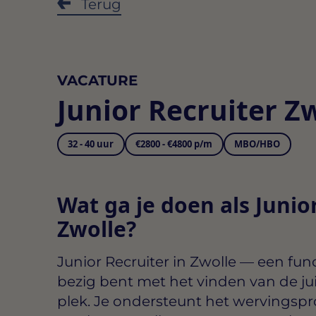
Terug
VACATURE
Junior Recruiter Z
32 - 40 uur
€2800 - €4800 p/m
MBO/HBO
Wat ga je doen als Junio
Zwolle?
Junior Recruiter in Zwolle
— een funct
bezig bent met het vinden van de ju
plek. Je ondersteunt het wervingspr