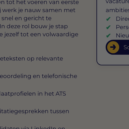
vacature
n tot het voeren van eerste
j werk je nauw samen met
ambitie
snel en gericht te
Dire
In deze rol bouw je stap
Pers
e jezelf tot een volwaardige
Nieu
So
reteksten op relevante
eoordeling en telefonische
atprofielen in het ATS
citatiegesprekken tussen
idaten via LinkedIn en