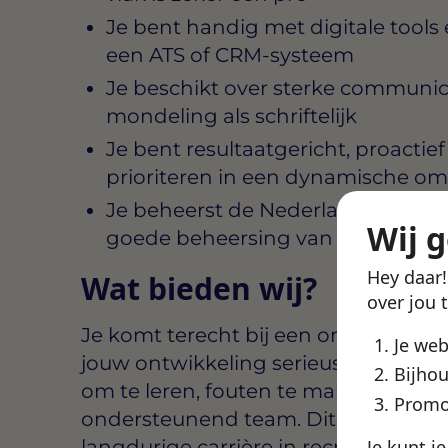
Je bent handig met digitale tools
een ATS of CRM-systeem
Je beschikt over sterke communi
mondeling als schriftelijk
Je bent resultaatgericht, proactie
prioriteren in een dynamische o
Je beheerst de Nederlandse taal 
Wij 
goede beheersing van het Engels
Hey daar
Wat bieden wij?
over jou 
Je komt terecht bij een organisatie d
Je we
jouw ontwikkeling serieus wordt gen
Bijhou
om te leren, fouten te maken en jeze
Promo
ondersteunend team. Dit is de ideale
Je kunt j
langdurige carrière in recruitment v