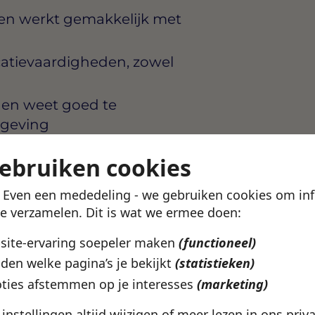
 en werkt gemakkelijk met
catievaardigheden, zowel
f en weet goed te
mgeving
uitstekend en hebt een
gebruiken cookies
! Even een mededeling - we gebruiken cookies om in
te verzamelen. Dit is wat we ermee doen:
ie volop groeit en waarbij
bsite-ervaring soepeler maken
(functioneel)
omen. Er is volop ruimte
den welke pagina’s je bekijkt
(statistieken)
lf te bewijzen in een
ties afstemmen op je interesses
(marketing)
 springplank als je een
e instellingen altijd wijzigen of meer lezen in ons
priv
oor ogen hebt.