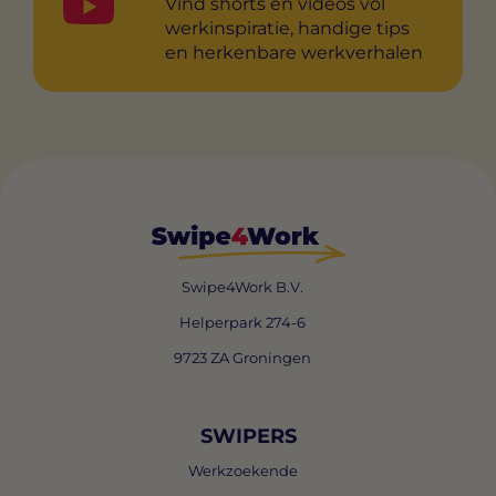
Vind shorts en videos vol
werkinspiratie, handige tips
en herkenbare werkverhalen
Swipe4Work B.V.
Helperpark 274-6
9723 ZA Groningen
SWIPERS
Werkzoekende