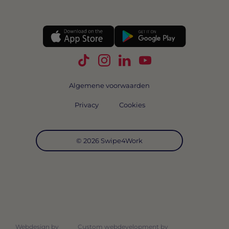
Volg Swipe4Work op TikTok
Volg Swipe4Work op Instagra
Volg Swipe4Work op Link
Volg Swipe4Work o
Algemene voorwaarden
Privacy
Cookies
© 2026 Swipe4Work
Webdesign by
Custom webdevelopment by