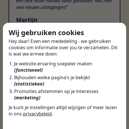
een hele leuke nieuwe baan gevonden. Met heel
veel nieuwe uitdagingen!
Martijn
Certinia Consultant
Wij gebruiken cookies
Hey daar! Even een mededeling - we gebruiken
cookies om informatie over jou te verzamelen. Dit
is wat we ermee doen:
Je website-ervaring soepeler maken
(functioneel)
Bijhouden welke pagina’s je bekijkt
(statistieken)
Promoties afstemmen op je interesses
(marketing)
Je kunt je instellingen altijd wijzigen of meer lezen
in ons
privacybeleid
.
De cookies die wij gebruiken per