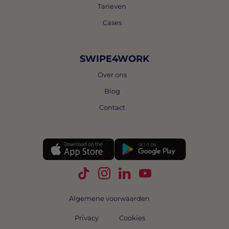
Tarieven
Cases
SWIPE4WORK
Over ons
Blog
Contact
Volg Swipe4Work op TikTok
Volg Swipe4Work op Instagra
Volg Swipe4Work op Link
Volg Swipe4Work o
Algemene voorwaarden
Privacy
Cookies