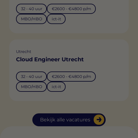
32 - 40 uur
€2600 - €4800 p/m
MBO/HBO
ict-it
Utrecht
Cloud Engineer Utrecht
32 - 40 uur
€2600 - €4800 p/m
MBO/HBO
ict-it
Bekijk alle vacatures