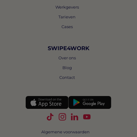
Werkgevers
Tarieven
Cases
SWIPE4WORK
Over ons
Blog
Contact
Volg Swipe4Work op TikTok
Volg Swipe4Work op Instagra
Volg Swipe4Work op Link
Volg Swipe4Work o
Algemene voorwaarden