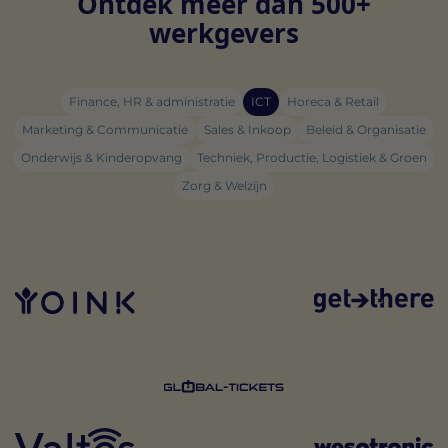
Ontdek meer dan 500+
werkgevers
Finance, HR & administratie
ICT
Horeca & Retail
Marketing & Communicatie
Sales & Inkoop
Beleid & Organisatie
Onderwijs & Kinderopvang
Techniek, Productie, Logistiek & Groen
Zorg & Welzijn