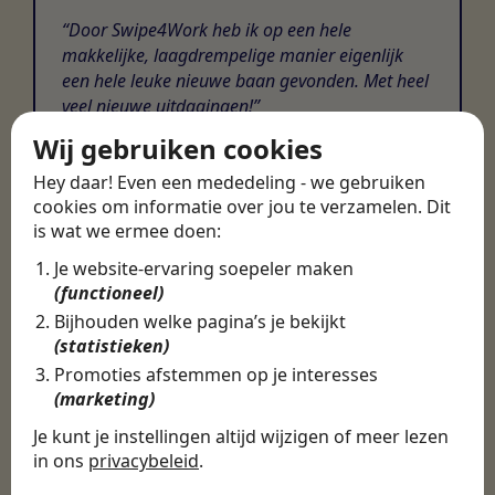
Door Swipe4Work heb ik op een hele
makkelijke, laagdrempelige manier eigenlijk
een hele leuke nieuwe baan gevonden. Met heel
veel nieuwe uitdagingen!
Wij gebruiken cookies
Martijn
Hey daar! Even een mededeling - we gebruiken
Certinia Consultant
cookies om informatie over jou te verzamelen. Dit
is wat we ermee doen:
Je website-ervaring soepeler maken
(functioneel)
Bijhouden welke pagina’s je bekijkt
(statistieken)
Promoties afstemmen op je interesses
(marketing)
Je kunt je instellingen altijd wijzigen of meer lezen
in ons
privacybeleid
.