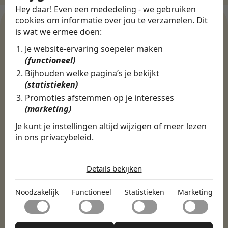
Hey daar! Even een mededeling - we gebruiken
cookies om informatie over jou te verzamelen. Dit
is wat we ermee doen:
Je website-ervaring soepeler maken
WERKGEVERS
(functioneel)
Ontdek meer dan 500+
Bijhouden welke pagina’s je bekijkt
werkgevers
(statistieken)
Promoties afstemmen op je interesses
(marketing)
Finance, HR & administratie
ICT
Horeca & Retail
Je kunt je instellingen altijd wijzigen of meer lezen
Marketing & Communicatie
Sales & Inkoop
Beleid & Organisatie
in ons
privacybeleid
.
Onderwijs & Kinderopvang
Techniek, Productie, Logistiek & Groen
De cookies die wij gebruiken per
Zorg & Welzijn
categorie
Details bekijken
Noodzakelijk
Noodzakelijk
Functioneel
Statistieken
Marketing
Noodzakelijke cookies helpen een website bruikbaar te
Functioneel
maken door basisfuncties zoals paginanavigatie en
toegang tot beveiligde delen van de website mogelijk te
Met functionele cookies kan een website informatie
maken. Zonder deze cookies kan de website niet naar