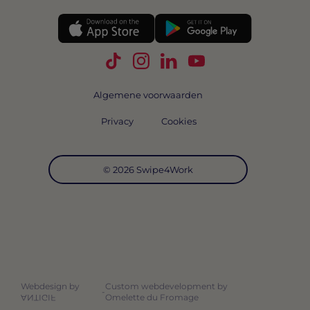
Volg Swipe4Work op TikTok
Volg Swipe4Work op Instagra
Volg Swipe4Work op Link
Volg Swipe4Work o
Algemene voorwaarden
Privacy
Cookies
© 2026 Swipe4Work
Webdesign by
Custom webdevelopment by
-
Omelette du Fromage
ANTIGIF