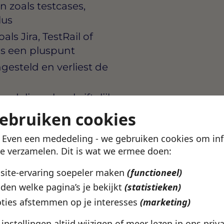
 zoals testcases,
lus
als Jira, TestRail of
is een pluspunt
ngesteld en verliest de
eling als schriftelijk, en
r te brengen aan collega’s
gebruiken cookies
rond
! Even een mededeling - we gebruiken cookies om in
te verzamelen. Dit is wat we ermee doen:
bsite-ervaring soepeler maken
(functioneel)
e actief investeert in de
den welke pagina’s je bekijkt
(statistieken)
e is om te leren van
staat centraal en jouw
ties afstemmen op je interesses
(marketing)
als starter.
e instellingen altijd wijzigen of meer lezen in ons
priv