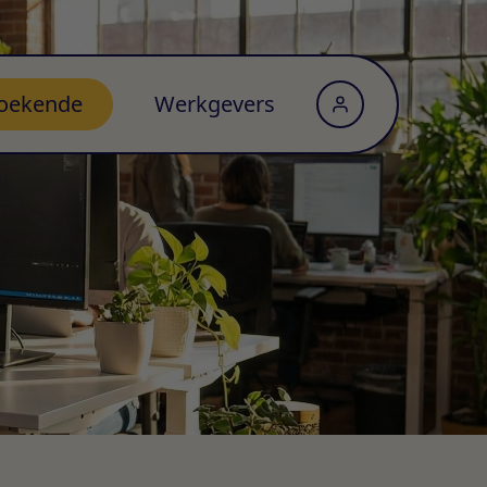
oekende
Werkgevers