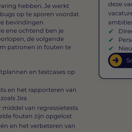
deze va
varing hebben. Je werkt
vacature
bugs op te sporen voordat
 je bevindingen
ambitie
de ene ochtend ben je
Dire
oorlopen, de volgende
Pers
om patronen in fouten te
Nieu
So
stplannen en testcases op
ts en het rapporteren van
oals Jira
 middel van regressietests
lde fouten zijn opgelost
ën en het verbeteren van