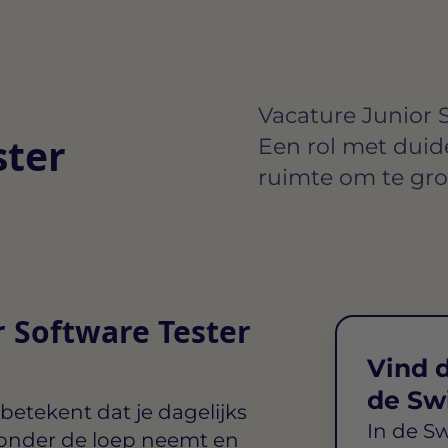
Vacature Junior 
ster
Een rol met duide
ruimte om te groe
r Software Tester
Vind d
de Sw
betekent dat je dagelijks
In de S
 onder de loep neemt en