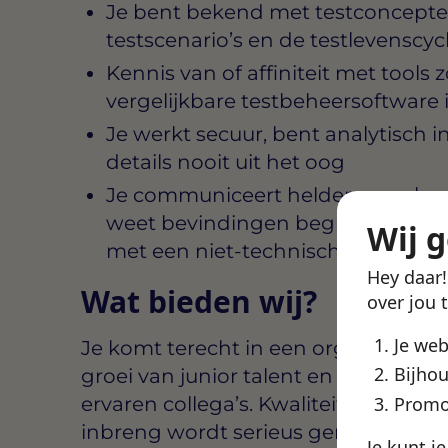
Je bent bekend met testconcepten
testscenario’s en de testlevenscyc
Kennis van of affiniteit met tools zo
vergelijkbare testbeheersoftware 
Je werkt secuur, bent analytisch i
details nooit uit het oog
Je communiceert helder, zowel mond
weet bevindingen begrijpelijk ove
Wij 
met een niet-technische achterg
Hey daar
Wat bieden wij?
over jou 
Je we
Je komt terecht in een organisatie di
Bijhou
groei van junior talent en waar ruimt
ervaren collega’s. Kwaliteitsdenken 
Promo
inbreng wordt serieus genomen, ook 
Je kunt j