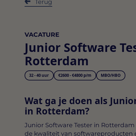
Terug
VACATURE
Junior Software Te
Rotterdam
32 - 40 uur
€2600 - €4800 p/m
MBO/HBO
Wat ga je doen als Junio
in Rotterdam?
Junior Software Tester in Rotterdam
de kwaliteit van softwareproducten