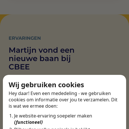
ERVARINGEN
Martijn vond een
nieuwe baan bij
CBEE
Wij gebruiken cookies
Door Swipe4Work heb ik op een hele
Hey daar! Even een mededeling - we gebruiken
makkelijke, laagdrempelige manier eigenlijk
cookies om informatie over jou te verzamelen. Dit
een hele leuke nieuwe baan gevonden. Met heel
is wat we ermee doen:
veel nieuwe uitdagingen!
Je website-ervaring soepeler maken
Martijn
(functioneel)