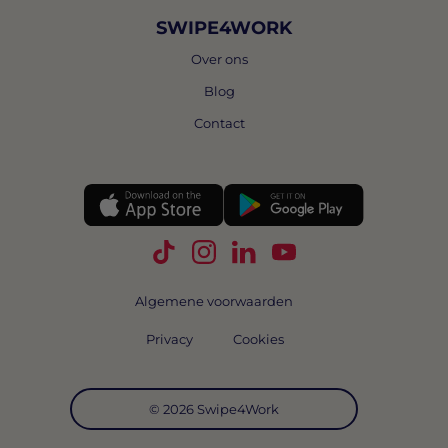
SWIPE4WORK
Over ons
Blog
Contact
Volg Swipe4Work op TikTok
Volg Swipe4Work op Instagra
Volg Swipe4Work op Link
Volg Swipe4Work o
Algemene voorwaarden
Privacy
Cookies
© 2026 Swipe4Work