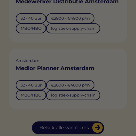
Medewerker Distributie Amsterdam
32 - 40 uur
€2800 - €4800 p/m
MBO/HBO
logistiek-supply-chain
Amsterdam
Medior Planner Amsterdam
32 - 40 uur
€2600 - €4800 p/m
MBO/HBO
logistiek-supply-chain
Bekijk alle vacatures