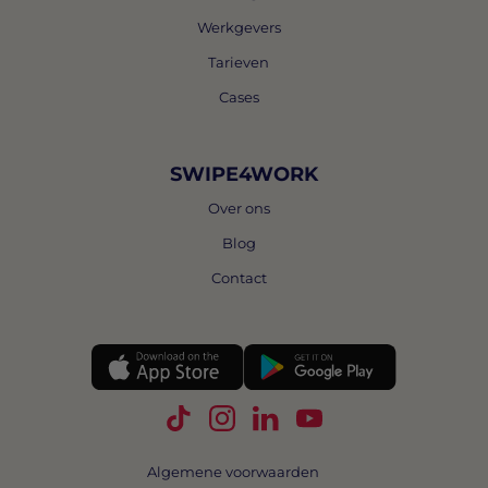
Werkgevers
Tarieven
Cases
SWIPE4WORK
Over ons
Blog
Contact
Volg Swipe4Work op TikTok
Volg Swipe4Work op Instagra
Volg Swipe4Work op Link
Volg Swipe4Work o
Algemene voorwaarden