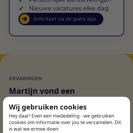
Nieuwe vacatures elke dag
Solliciteer via de gratis app
ERVARINGEN
Martijn vond een
nieuwe baan bij
Wij gebruiken cookies
CBEE
Hey daar! Even een mededeling - we gebruiken
cookies om informatie over jou te verzamelen. Dit
is wat we ermee doen:
Door Swipe4Work heb ik op een hele