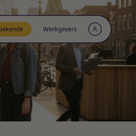
oekende
Werkgevers