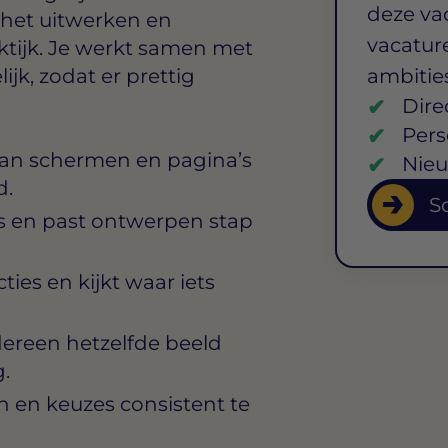
deze va
 het uitwerken en
vacature
ktijk. Je werkt samen met
ijk, zodat er prettig
ambitie
Dire
Pers
van schermen en pagina’s
Nieu
d.
So
’s en past ontwerpen stap
ies en kijkt waar iets
edereen hetzelfde beeld
.
 en keuzes consistent te