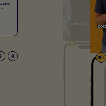
nieuwe
n!