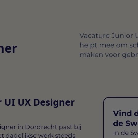
Vacature Junior 
ner
helpt mee om sch
maken voor gebr
r UI UX Designer
Vind d
de Sw
igner in Dordrecht
past bij
In de S
t dagelijkse werk steeds