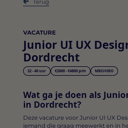
Terug
VACATURE
Junior UI UX Desig
Dordrecht
32 - 40 uur
€2600 - €4800 p/m
MBO/HBO
Wat ga je doen als Junio
in Dordrecht?
Deze vacature voor
Junior UI UX Des
iemand die graag meewerkt en in he