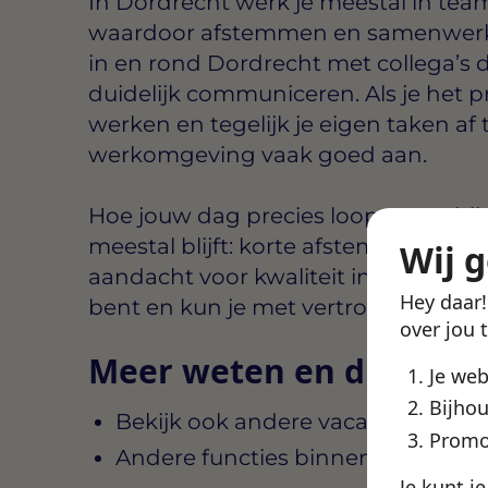
In Dordrecht werk je meestal in team
waardoor afstemmen en samenwerken
in en rond Dordrecht met collega’s 
duidelijk communiceren. Als je het 
werken en tegelijk je eigen taken af 
werkomgeving vaak goed aan.
Hoe jouw dag precies loopt, verschil
meestal blijft: korte afstemming, dui
Wij 
aandacht voor kwaliteit in het werk. 
Hey daar
bent en kun je met vertrouwen doo
over jou 
Meer weten en direct st
Je we
Bijhou
Bekijk ook andere vacatures in D
Promo
Andere functies binnen Swipe4W
Je kunt j