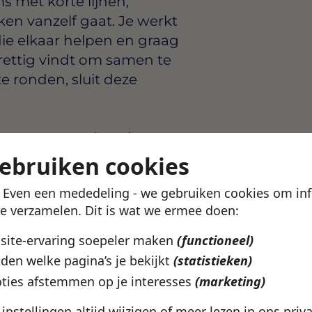
s met korte lijnen,
 vanzelf gaat. Je werkt
die elkaar helpen en graag
prettig vindt om samen te
te ronden, sluit deze
t per team en locatie. Wat
delijke afspraken en
gebruiken cookies
Zo weet je waar je aan toe
! Even een mededeling - we gebruiken cookies om in
rpakken.
te verzamelen. Dit is wat we ermee doen:
arten
bsite-ervaring soepeler maken
(functioneel)
den welke pagina’s je bekijkt
(statistieken)
ordrecht
ties afstemmen op je interesses
(marketing)
ork
e instellingen altijd wijzigen of meer lezen in ons
priv