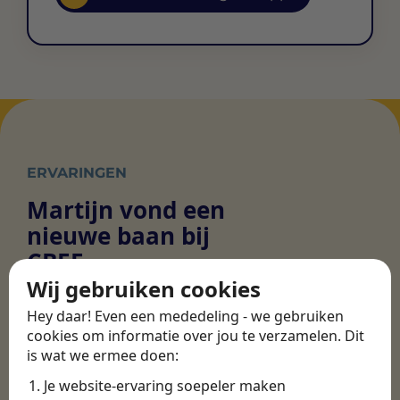
ERVARINGEN
Martijn vond een
nieuwe baan bij
CBEE
Wij gebruiken cookies
Hey daar! Even een mededeling - we gebruiken
Door Swipe4Work heb ik op een hele
cookies om informatie over jou te verzamelen. Dit
makkelijke, laagdrempelige manier eigenlijk
is wat we ermee doen:
een hele leuke nieuwe baan gevonden. Met heel
Je website-ervaring soepeler maken
veel nieuwe uitdagingen!