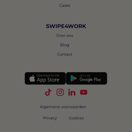
Cases
SWIPE4WORK
Over ons
Blog
Contact
Volg Swipe4Work op TikTok
Volg Swipe4Work op Instagra
Volg Swipe4Work op Link
Volg Swipe4Work o
Algemene voorwaarden
Privacy
Cookies