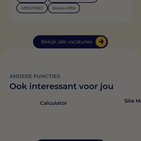
MBO/HBO
bouw-infra
Bekijk alle vacatures
ANDERE FUNCTIES
Ook interessant voor jou
Site 
Calculator