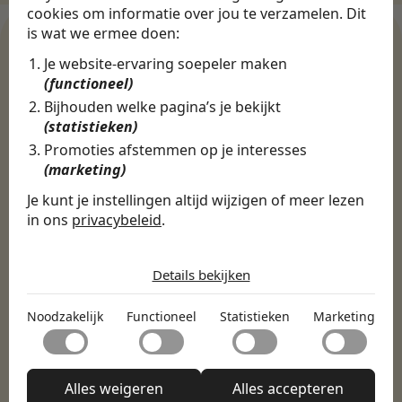
cookies om informatie over jou te verzamelen. Dit
is wat we ermee doen:
Je website-ervaring soepeler maken
(functioneel)
WERKGEVERS
Bijhouden welke pagina’s je bekijkt
Ontdek meer dan 500+
(statistieken)
werkgevers
Promoties afstemmen op je interesses
(marketing)
Je kunt je instellingen altijd wijzigen of meer lezen
Finance, HR & administratie
ICT
Horeca & Retail
in ons
privacybeleid
.
Marketing & Communicatie
Sales & Inkoop
Beleid & Organisatie
De cookies die wij gebruiken per
Onderwijs & Kinderopvang
Techniek, Productie, Logistiek & Groen
categorie
Details bekijken
Zorg & Welzijn
Noodzakelijk
Noodzakelijk
Functioneel
Statistieken
Marketing
Noodzakelijke cookies helpen een website bruikbaar te
Functioneel
maken door basisfuncties zoals paginanavigatie en
toegang tot beveiligde delen van de website mogelijk te
Met functionele cookies kan een website informatie
maken. Zonder deze cookies kan de website niet naar
Statistieken
onthouden welke de manier waarop de website zich
Alles weigeren
Alles accepteren
behoren functioneren.
gedraagt of eruitziet verandert, zoals de taal van je