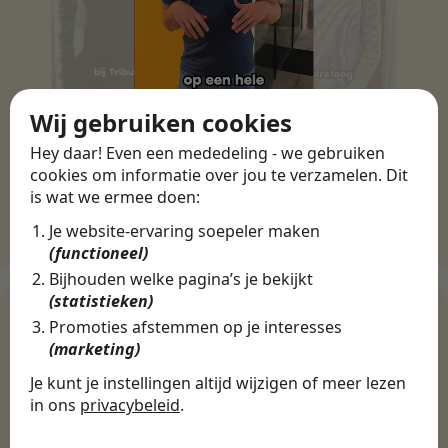
Wij gebruiken cookies
Hey daar! Even een mededeling - we gebruiken
cookies om informatie over jou te verzamelen. Dit
is wat we ermee doen:
Je website-ervaring soepeler maken
(functioneel)
Bijhouden welke pagina’s je bekijkt
(statistieken)
Promoties afstemmen op je interesses
(marketing)
WERKGEVERS
Ontdek meer dan 500+
Je kunt je instellingen altijd wijzigen of meer lezen
in ons
privacybeleid
.
werkgevers
De cookies die wij gebruiken per