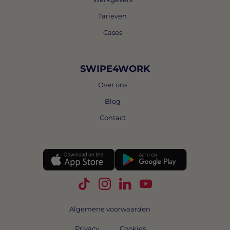
Tarieven
Cases
SWIPE4WORK
Over ons
Blog
Contact
Volg Swipe4Work op TikTok
Volg Swipe4Work op Instagra
Volg Swipe4Work op Link
Volg Swipe4Work o
Algemene voorwaarden
Privacy
Cookies