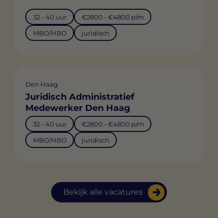
32 - 40 uur
€2800 - €4800 p/m
MBO/HBO
juridisch
Den Haag
Juridisch Administratief
Medewerker Den Haag
32 - 40 uur
€2800 - €4800 p/m
MBO/HBO
juridisch
Bekijk alle vacatures