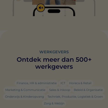
WERKGEVERS
Ontdek meer dan 500+
werkgevers
Finance, HR & administratie
ICT
Horeca & Retail
Marketing & Communicatie
Sales & Inkoop
Beleid & Organisatie
Onderwijs & Kinderopvang
Techniek, Productie, Logistiek & Groen
Zorg & Welzijn