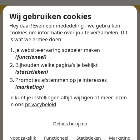
Wij gebruiken cookies
Hey daar! Even een mededeling - we gebruiken
ERVARINGEN
cookies om informatie over jou te verzamelen. Dit
is wat we ermee doen:
Martijn vond een
Je website-ervaring soepeler maken
nieuwe baan bij
(functioneel)
CBEE
Bijhouden welke pagina’s je bekijkt
(statistieken)
Promoties afstemmen op je interesses
Door Swipe4Work heb ik op een hele
(marketing)
makkelijke, laagdrempelige manier eigenlijk
Je kunt je instellingen altijd wijzigen of meer lezen
een hele leuke nieuwe baan gevonden. Met heel
in ons
privacybeleid
.
veel nieuwe uitdagingen!
De cookies die wij gebruiken per
Martijn
categorie
Details bekijken
Certinia Consultant
Noodzakelijk
Noodzakelijk
Functioneel
Statistieken
Marketing