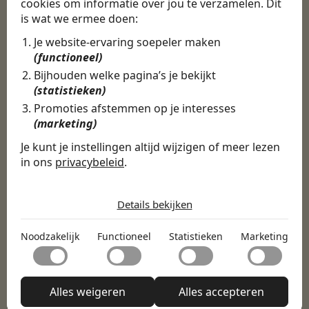
cookies om informatie over jou te verzamelen. Dit
is wat we ermee doen:
Je website-ervaring soepeler maken
Door Swipe4Work heb ik op een hele
(functioneel)
makkelijke, laagdrempelige manier eigenlijk
Bijhouden welke pagina’s je bekijkt
een hele leuke nieuwe baan gevonden. Met heel
(statistieken)
veel nieuwe uitdagingen!
Promoties afstemmen op je interesses
(marketing)
Martijn
Je kunt je instellingen altijd wijzigen of meer lezen
Certinia Consultant
in ons
privacybeleid
.
De cookies die wij gebruiken per
categorie
Details bekijken
Noodzakelijk
Noodzakelijk
Functioneel
Statistieken
Marketing
Noodzakelijke cookies helpen een website bruikbaar te
Functioneel
maken door basisfuncties zoals paginanavigatie en
toegang tot beveiligde delen van de website mogelijk te
Met functionele cookies kan een website informatie
maken. Zonder deze cookies kan de website niet naar
Statistieken
onthouden welke de manier waarop de website zich
Alles weigeren
Alles accepteren
behoren functioneren.
gedraagt of eruitziet verandert, zoals de taal van je
Statistische cookies helpen website-eigenaren te