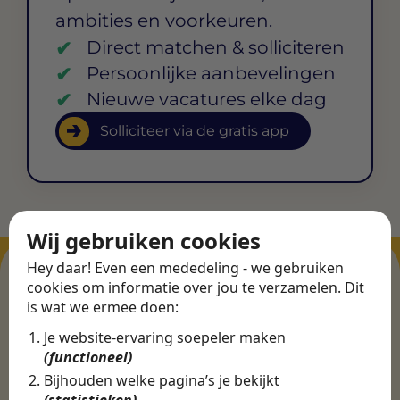
ambities en voorkeuren.
Direct matchen & solliciteren
Persoonlijke aanbevelingen
Nieuwe vacatures elke dag
Solliciteer via de gratis app
Wij gebruiken cookies
Hey daar! Even een mededeling - we gebruiken
cookies om informatie over jou te verzamelen. Dit
is wat we ermee doen:
ERVARINGEN
Je website-ervaring soepeler maken
Martijn vond een
(functioneel)
nieuwe baan bij
Bijhouden welke pagina’s je bekijkt
CBEE
(statistieken)