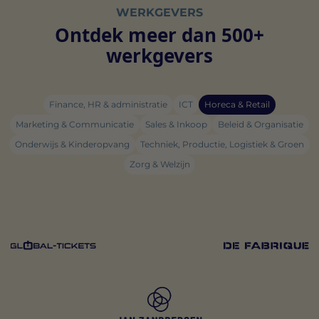
WERKGEVERS
Ontdek meer dan 500+
werkgevers
Finance, HR & administratie
ICT
Horeca & Retail
Marketing & Communicatie
Sales & Inkoop
Beleid & Organisatie
Onderwijs & Kinderopvang
Techniek, Productie, Logistiek & Groen
Zorg & Welzijn