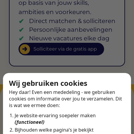
op basis van jouw skills,
ambities en voorkeuren.
Direct matchen & solliciteren
Persoonlijke aanbevelingen
Nieuwe vacatures elke dag
Solliciteer via de gratis app
Wij gebruiken cookies
Hey daar! Even een mededeling - we gebruiken
cookies om informatie over jou te verzamelen. Dit
is wat we ermee doen:
ERVARINGEN
Je website-ervaring soepeler maken
Martijn vond een
(functioneel)
nieuwe baan bij
Bijhouden welke pagina’s je bekijkt