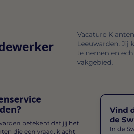
Vacature Klanten
edewerker
Leeuwarden. Jij kr
te nemen en ech
vakgebied.
enservice
den?
Vind d
de Sw
uwarden
betekent dat jij het
In de S
ten die een vraag, klacht