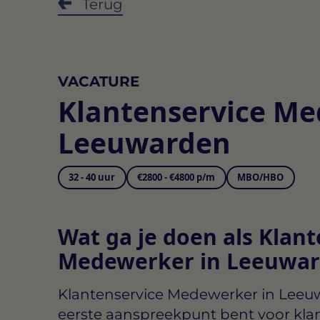
Terug
VACATURE
Klantenservice M
Leeuwarden
32 - 40 uur
€2800 - €4800 p/m
MBO/HBO
Wat ga je doen als Klant
Medewerker in Leeuwar
Klantenservice Medewerker in Lee
eerste aanspreekpunt bent voor klan