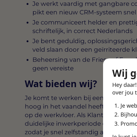
Je werkt vaardig met gangbare 
pikt een nieuw CRM-systeem snel
Je communiceert helder en pretti
schriftelijk, in correct Nederlands
Je bent geduldig, oplossingsgericht
veld slaan door een geïrriteerde k
Beheersing van de Friese of Engels
geen vereiste
Wij 
Wat bieden wij?
Hey daar
over jou 
Je komt te werken bij een organisat
Je we
hoog in het vaandel heeft staan en 
Bijhou
op de werkvloer. Als Klantenservice 
duidelijke inwerkperiode en begeleid
Promo
zodat je snel zelfstandig aan de slag
Je kunt j