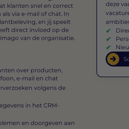
deze va
at klanten snel en correct
vacature
ls via e-mail of chat. In
antbeleving, en jij speelt
ambitie
eeft direct invloed op de
Dire
imago van de organisatie.
Pers
Nieu
So
nten over producten,
efoon, e-mail en chat
urverzoeken volgens de
egevens in het CRM-
oblemen en doorgeven aan