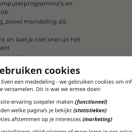
computerprogramma’s en
 op
g, zowel mondeling als
 en laat je niet snel uit het
lant
e taal is een pre, maar
gebruiken cookies
! Even een mededeling - we gebruiken cookies om in
te verzamelen. Dit is wat we ermee doen:
ie die klanttevredenheid
bsite-ervaring soepeler maken
(functioneel)
die investeert in de mensen
den welke pagina’s je bekijkt
(statistieken)
Medewerker krijg je een
ing van ervaren collega’s,
ties afstemmen op je interesses
(marketing)
 kunt.
e instellingen altijd wijzigen of meer lezen in ons
priv