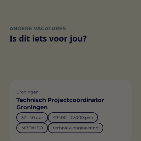
ANDERE VACATURES
Is dit iets voor jou?
Groningen
Technisch Projectcoördinator
Groningen
32 - 40 uur
€3400 - €5000 p/m
MBO/HBO
techniek-engineering