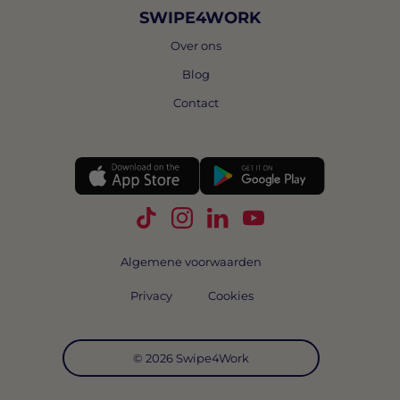
SWIPE4WORK
Over ons
Blog
Contact
Volg Swipe4Work op TikTok
Volg Swipe4Work op Instagra
Volg Swipe4Work op Link
Volg Swipe4Work o
Algemene voorwaarden
Privacy
Cookies
© 2026 Swipe4Work