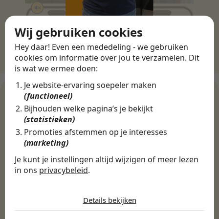
Wij gebruiken cookies
Hey daar! Even een mededeling - we gebruiken
cookies om informatie over jou te verzamelen. Dit
is wat we ermee doen:
Je website-ervaring soepeler maken
(functioneel)
Bijhouden welke pagina’s je bekijkt
WERKGEVERS
(statistieken)
Ontdek meer dan 500+
Promoties afstemmen op je interesses
(marketing)
werkgevers
Je kunt je instellingen altijd wijzigen of meer lezen
in ons
privacybeleid
.
Finance, HR & administratie
ICT
Horeca & Retail
De cookies die wij gebruiken per
Marketing & Communicatie
Sales & Inkoop
Beleid & Organisatie
categorie
Details bekijken
Onderwijs & Kinderopvang
Techniek, Productie, Logistiek & Groen
Noodzakelijk