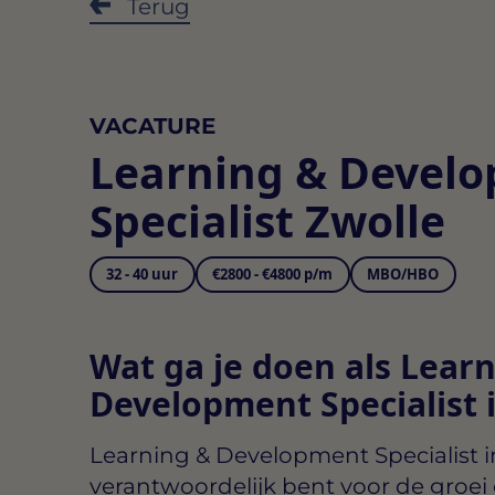
Terug
VACATURE
Learning & Devel
Specialist Zwolle
32 - 40 uur
€2800 - €4800 p/m
MBO/HBO
Wat ga je doen als Lear
Development Specialist 
Learning & Development Specialist i
verantwoordelijk bent voor de groei