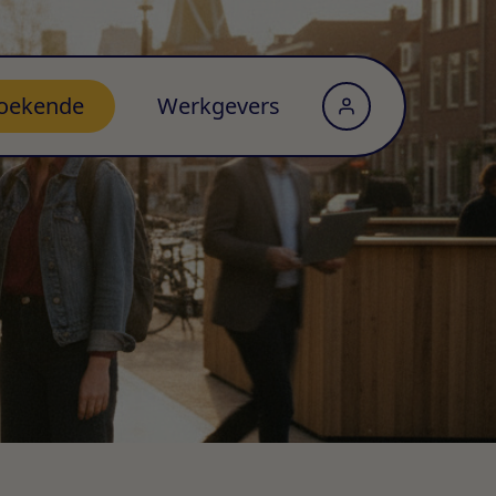
oekende
Werkgevers