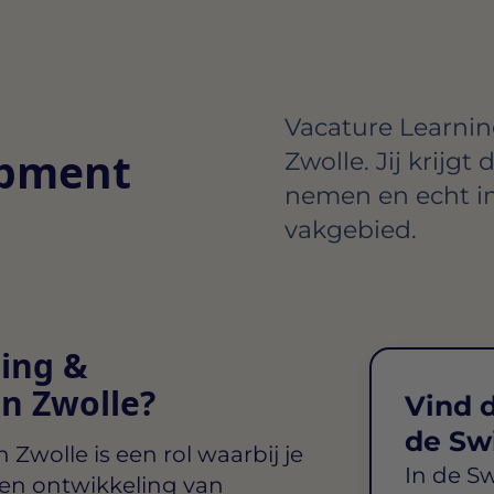
Vacature Learnin
opment
Zwolle. Jij krijgt 
nemen en echt i
vakgebied.
ning &
in Zwolle?
Vind d
de Sw
n Zwolle
is een rol waarbij je
In de S
 en ontwikkeling van