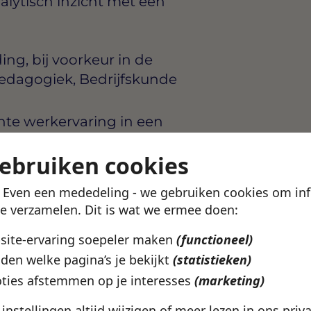
alytisch inzicht met een
ng, bij voorkeur in de
Pedagogiek, Bedrijfskunde
nte werkervaring in een
of leer-en-ontwikkelafdeling
gebruiken cookies
 het werken in of
nt vaardig met digitale
! Even een mededeling - we gebruiken cookies om in
earning
te verzamelen. Dit is wat we ermee doen:
 draagvlak te creëren op
bsite-ervaring soepeler maken
(functioneel)
en schakelt gemakkelijk
den welke pagina’s je bekijkt
(statistieken)
tisch uitvoeren
ties afstemmen op je interesses
(marketing)
stellen van leerplannen en
het grotere organisatiedoel
e instellingen altijd wijzigen of meer lezen in ons
priv