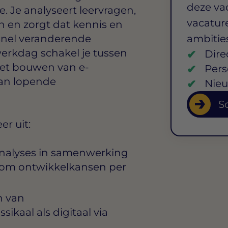
deze va
 Je analyseert leervragen,
vacature
n en zorgt dat kennis en
 snel veranderende
ambitie
erkdag schakel je tussen
Dire
et bouwen van e-
Pers
van lopende
Nieu
So
r uit:
analyses in samenwerking
 om ontwikkelkansen per
n van
ikaal als digitaal via