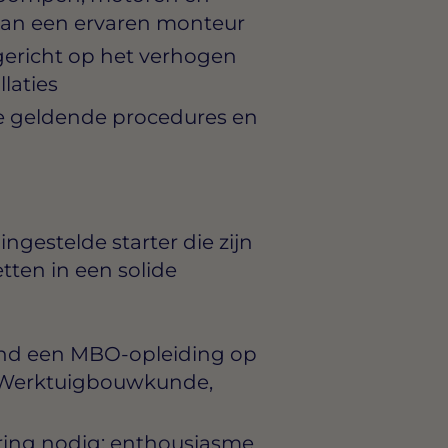
van een ervaren monteur
gericht op het verhogen
laties
de geldende procedures en
ingestelde starter die zijn
tten in een solide
rond een MBO-opleiding op
ng Werktuigbouwkunde,
ring nodig; enthousiasme