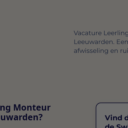
Vacature Leerlin
Leeuwarden. Een 
afwisseling en ru
ling Monteur
eeuwarden?
Vind d
de Sw