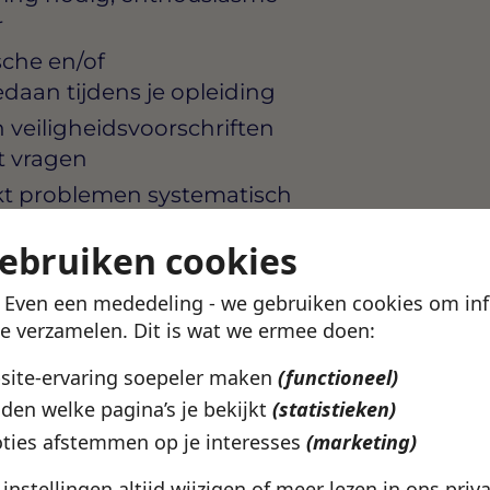
r
che en/of
daan tijdens je opleiding
 veiligheidsvoorschriften
t vragen
akt problemen systematisch
gebruiken cookies
je soms op locatie werkt
! Even een mededeling - we gebruiken cookies om in
te verzamelen. Dit is wat we ermee doen:
bsite-ervaring soepeler maken
(functioneel)
ganisatie die investeert in
den welke pagina’s je bekijkt
(statistieken)
waar vakmanschap serieus
ties afstemmen op je interesses
(marketing)
krijg je een vaste
e instellingen altijd wijzigen of meer lezen in ons
priv
 voor stap klaarstoomt voor