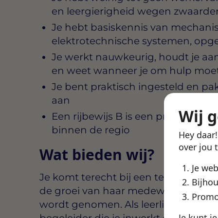
en leergierigheid wegen zwaarde
Je hebt basiskennis van mechanis
elektrotechnische systemen, opge
Je werkt nauwkeurig, houdt je aan
en weet wanneer je om hulp moe
Je bent praktisch ingesteld en p
aan
Wij 
Een rijbewijs B is een pré, omdat 
binnen de regio
Hey daar
over jou 
Wat bieden wij?
Je we
Je komt terecht bij een technische or
Bijhou
de groei van haar medewerkers en 
Promo
wordt genomen. Als leerling monteur 
Je kunt j
begeleider die je inwerkt en je stap