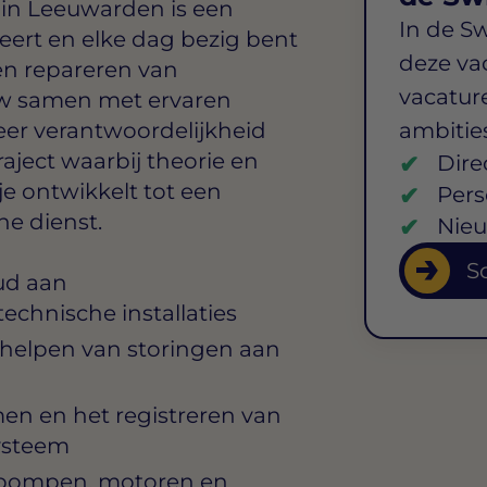
t in Leeuwarden
is een
In de S
leert en elke dag bezig bent
deze va
en repareren van
vacature
auw samen met ervaren
eer verantwoordelijkheid
ambitie
raject waarbij theorie en
Dire
 je ontwikkelt tot een
Pers
e dienst.
Nieu
So
ud aan
chnische installaties
rhelpen van storingen aan
en en het registreren van
ysteem
 pompen, motoren en