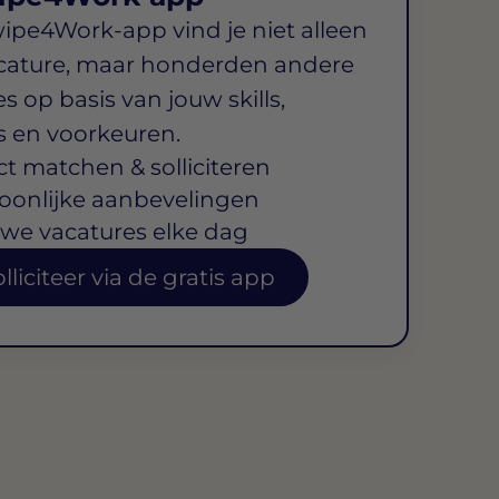
wipe4Work-app vind je niet alleen
cature, maar honderden andere
s op basis van jouw skills,
s en voorkeuren.
ct matchen & solliciteren
oonlijke aanbevelingen
we vacatures elke dag
lliciteer via de gratis app