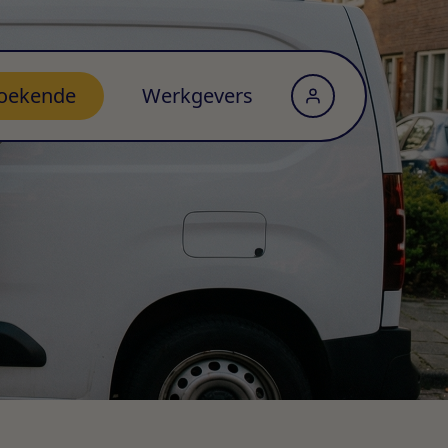
oekende
Werkgevers