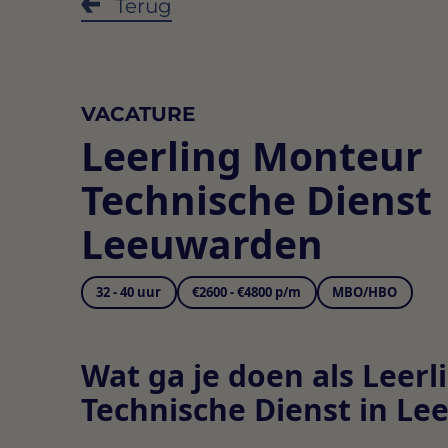
Terug
VACATURE
Leerling Monteur
Technische Dienst
Leeuwarden
32 - 40 uur
€2600 - €4800 p/m
MBO/HBO
Wat ga je doen als Leer
Technische Dienst in L