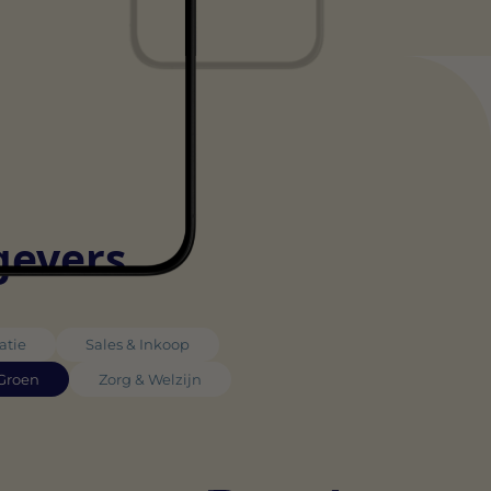
gevers
atie
Sales & Inkoop
 Groen
Zorg & Welzijn