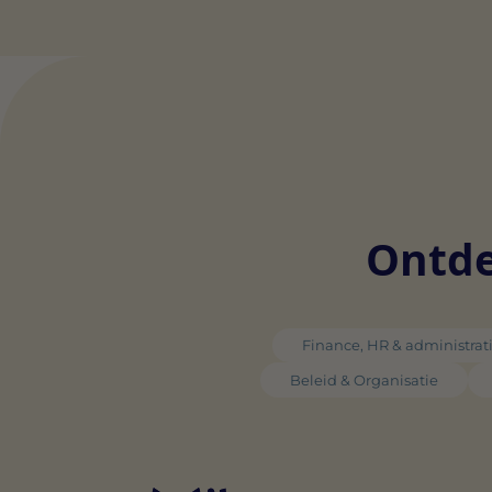
Ontde
Finance, HR & administrat
Beleid & Organisatie