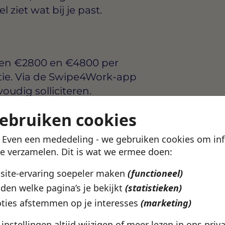
ziet wat bij je past.
sen
€2800 en €4800 per
tie. Via de Swipe4Work-app
voudig solliciteren.
gebruiken cookies
uwarden? Bekijk het
Leeuwarden
pagina.
! Even een mededeling - we gebruiken cookies om in
te verzamelen. Dit is wat we ermee doen:
ze vacature
bsite-ervaring soepeler maken
(functioneel)
den welke pagina’s je bekijkt
(statistieken)
ties afstemmen op je interesses
(marketing)
e instellingen altijd wijzigen of meer lezen in ons
priv