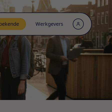
oekende
Werkgevers