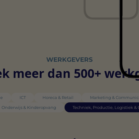
WERKGEVERS
k meer dan 500+ werk
ie
ICT
Horeca & Retail
Marketing & Communic
Onderwijs & Kinderopvang
Techniek, Productie, Logistiek &