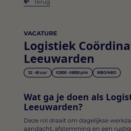
Terug
VACATURE
Logistiek Coördina
Leeuwarden
32 - 40 uur
€2800 - €4800 p/m
MBO/HBO
Wat ga je doen als Logis
Leeuwarden?
Deze rol draait om dagelijkse wer
aandacht, afstemming en een rustig