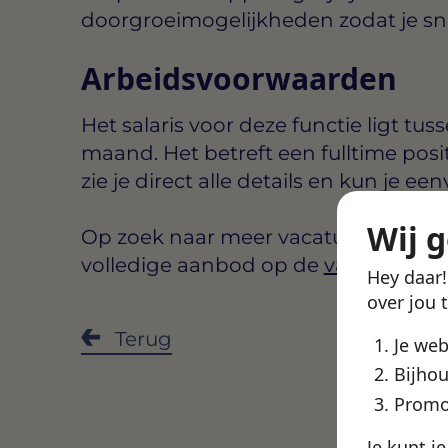
doorgroeimogelijkheden zodat je snel 
Arbeidsvoorwaarden
Het salaris voor deze functie ligt tus
maand
. Het betreft een
fulltime
posi
zie je direct alle details en kun je een
Wij 
Op zoek naar meer vacatures in Lee
volledige aanbod op de
vacatures 
Hey daar
over jou 
Deel de
Terug
Je we
Bijhou
Promo
Je kunt j