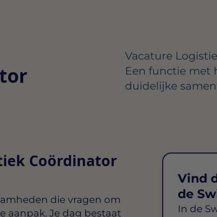
Vacature Logisti
tor
Een functie met
duidelijke samen
tiek Coördinator
Vind d
de Sw
kzaamheden die vragen om
In de S
e aanpak. Je dag bestaat