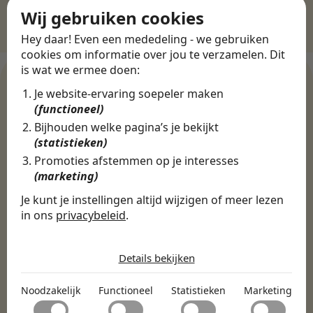
Wij gebruiken cookies
Hey daar! Even een mededeling - we gebruiken
cookies om informatie over jou te verzamelen. Dit
is wat we ermee doen:
Je website-ervaring soepeler maken
(functioneel)
WERKGEVERS
Bijhouden welke pagina’s je bekijkt
Ontdek meer dan 500+
(statistieken)
werkgevers
Promoties afstemmen op je interesses
(marketing)
Je kunt je instellingen altijd wijzigen of meer lezen
Finance, HR & administratie
ICT
Horeca & Retail
in ons
privacybeleid
.
Marketing & Communicatie
Sales & Inkoop
Beleid & Organisatie
De cookies die wij gebruiken per
Onderwijs & Kinderopvang
Techniek, Productie, Logistiek & Groen
categorie
Details bekijken
Zorg & Welzijn
Noodzakelijk
Noodzakelijk
Functioneel
Statistieken
Marketing
Noodzakelijke cookies helpen een website bruikbaar te
Functioneel
maken door basisfuncties zoals paginanavigatie en