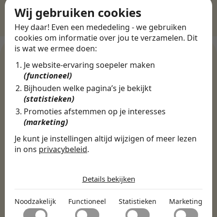
Wij gebruiken cookies
Hey daar! Even een mededeling - we gebruiken
cookies om informatie over jou te verzamelen. Dit
is wat we ermee doen:
Je website-ervaring soepeler maken
(functioneel)
WERKGEVERS
Bijhouden welke pagina’s je bekijkt
Ontdek meer dan 500+
(statistieken)
werkgevers
Promoties afstemmen op je interesses
(marketing)
Je kunt je instellingen altijd wijzigen of meer lezen
Finance, HR & administratie
ICT
Horeca & Retail
in ons
privacybeleid
.
Marketing & Communicatie
Sales & Inkoop
Beleid & Organisatie
De cookies die wij gebruiken per
Onderwijs & Kinderopvang
Techniek, Productie, Logistiek & Groen
categorie
Details bekijken
Zorg & Welzijn
Noodzakelijk
Noodzakelijk
Functioneel
Statistieken
Marketing
Noodzakelijke cookies helpen een website bruikbaar te
Functioneel
maken door basisfuncties zoals paginanavigatie en