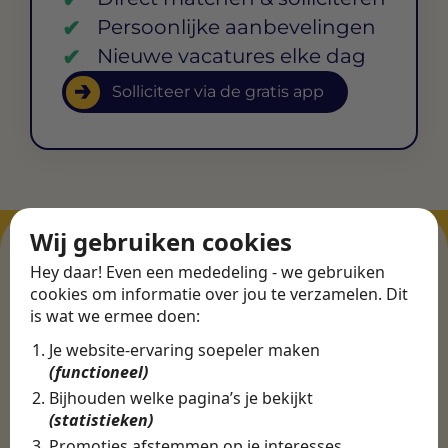
Persoonlijke aanbevelingen
Nieuwe vacatures elke dag
Solliciteer via de gratis app
Wij gebruiken cookies
Hey daar! Even een mededeling - we gebruiken
cookies om informatie over jou te verzamelen. Dit
ERVARINGEN
is wat we ermee doen:
Martijn vond een
Je website-ervaring soepeler maken
nieuwe baan bij
(functioneel)
CBEE
Bijhouden welke pagina’s je bekijkt
(statistieken)
Promoties afstemmen op je interesses