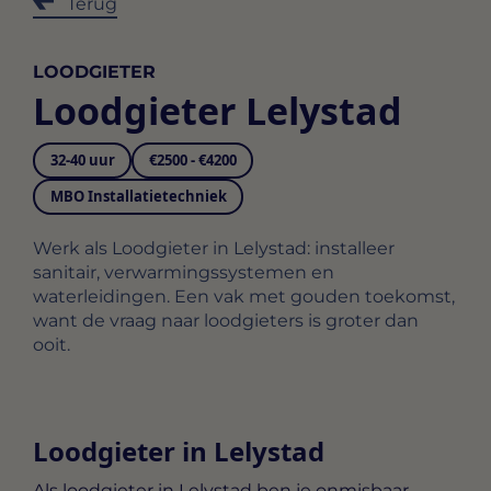
Terug
LOODGIETER
Loodgieter Lelystad
32-40 uur
€2500 - €4200
MBO Installatietechniek
Werk als Loodgieter in Lelystad: installeer
sanitair, verwarmingssystemen en
waterleidingen. Een vak met gouden toekomst,
want de vraag naar loodgieters is groter dan
ooit.
Loodgieter in Lelystad
Als loodgieter in Lelystad ben je onmisbaar.