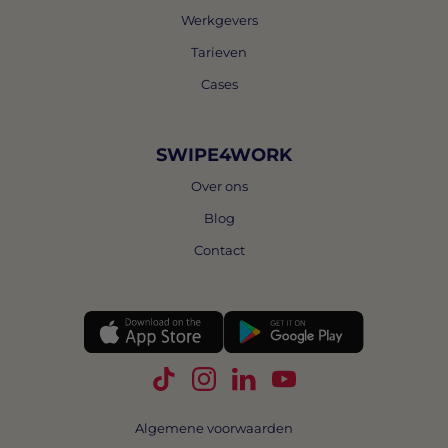
Werkgevers
Tarieven
Cases
SWIPE4WORK
Over ons
Blog
Contact
Volg Swipe4Work op TikTok
Volg Swipe4Work op Instagra
Volg Swipe4Work op Link
Volg Swipe4Work o
Algemene voorwaarden