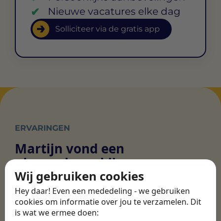
Nieuwe vacatures elke dag
Solliciteer via de gratis app
ERVARINGEN
Martijn vond een
nieuwe baan bij
Wij gebruiken cookies
CBEE
Hey daar! Even een mededeling - we gebruiken
cookies om informatie over jou te verzamelen. Dit
Door Swipe4Work heb ik op een hele
is wat we ermee doen: