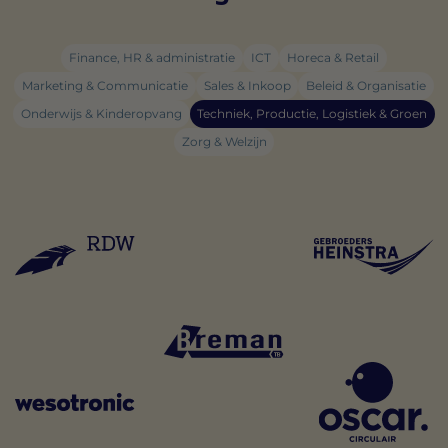
Finance, HR & administratie
ICT
Horeca & Retail
Marketing & Communicatie
Sales & Inkoop
Beleid & Organisatie
Onderwijs & Kinderopvang
Techniek, Productie, Logistiek & Groen
Zorg & Welzijn