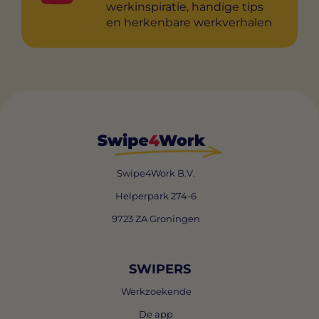
werkinspiratie, handige tips
en herkenbare werkverhalen
Swipe4Work B.V.
Helperpark 274-6
9723 ZA Groningen
SWIPERS
Werkzoekende
De app