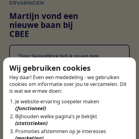
ERVARINGEN
Martijn vond een
nieuwe baan bij
CBEE
Door Swipe4Work heb ik op een hele
makkelijke, laagdrempelige manier eigenlijk
Wij gebruiken cookies
een hele leuke nieuwe baan gevonden. Met heel
Hey daar! Even een mededeling - we gebruiken
veel nieuwe uitdagingen!
cookies om informatie over jou te verzamelen. Dit
Martijn
is wat we ermee doen:
Certinia Consultant
Je website-ervaring soepeler maken
(functioneel)
Bijhouden welke pagina’s je bekijkt
(statistieken)
Promoties afstemmen op je interesses
(marketing)