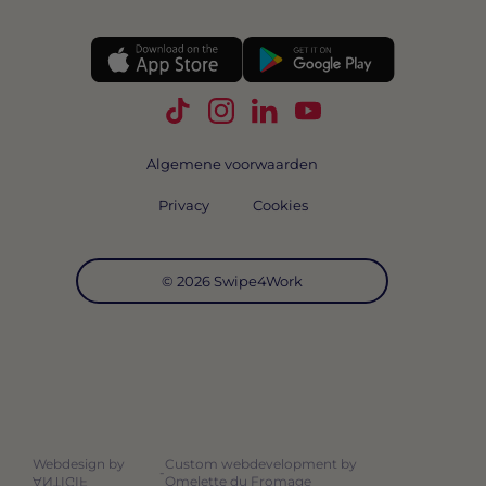
Volg Swipe4Work op TikTok
Volg Swipe4Work op Instagra
Volg Swipe4Work op Link
Volg Swipe4Work o
Algemene voorwaarden
Privacy
Cookies
© 2026 Swipe4Work
Webdesign by
Custom webdevelopment by
-
Omelette du Fromage
ANTIGIF