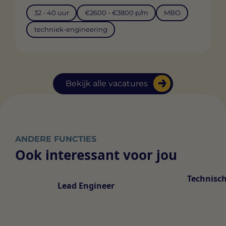
32 - 40 uur
€2600 - €3800 p/m
MBO
techniek-engineering
Bekijk alle vacatures
ANDERE FUNCTIES
Ook interessant voor jou
Technisch
Lead Engineer