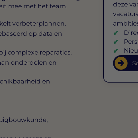
deze va
eit mee met het team.
vacature
kelt verbeterplannen.
ambitie
Dire
ebaseerd op data en
Pers
Nieu
ij complexe reparaties.
 aan onderdelen en
So
eschikbaarheid en
tuigbouwkunde,