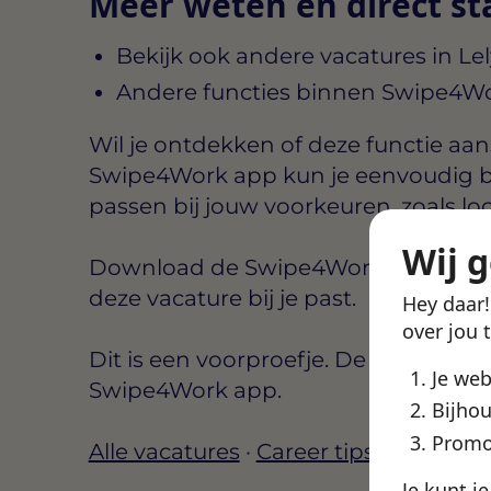
Meer weten en direct st
Bekijk ook andere vacatures in Le
Andere functies binnen Swipe4W
Wil je ontdekken of deze functie aansl
Swipe4Work app kun je eenvoudig b
passen bij jouw voorkeuren, zoals lo
Wij 
Download de Swipe4Work app, maak e
deze vacature bij je past.
Hey daar
over jou 
Dit is een voorproefje. De volledige d
Je we
Swipe4Work app.
Bijhou
Promo
Alle vacatures
·
Career tips
Je kunt j