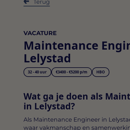
Terug
VACATURE
Maintenance Engi
Lelystad
32 - 40 uur
€3400 - €5200 p/m
HBO
Wat ga je doen als Main
in Lelystad?
Als
Maintenance Engineer in Lelysta
waar vakmanschap en samenwerking 