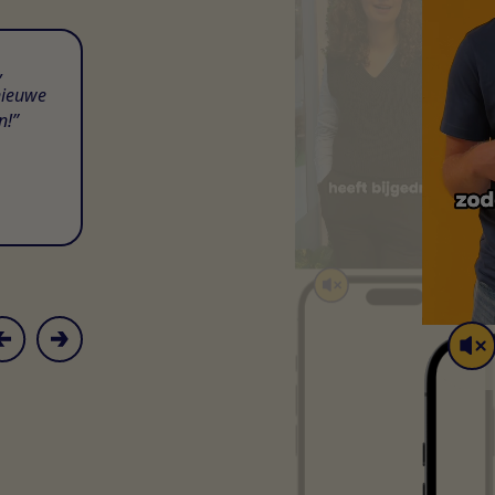
,
nieuwe
n!