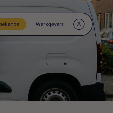
oekende
Werkgevers