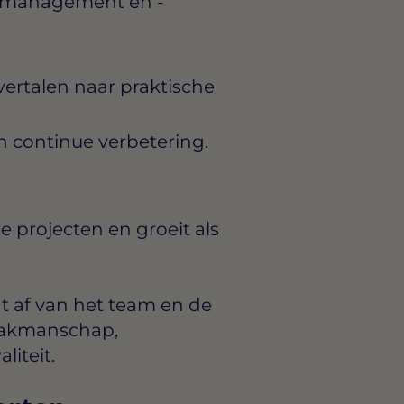
smanagement en -
ertalen naar praktische
 continue verbetering.
e projecten en groeit als
t af van het team en de
: vakmanschap,
iteit.