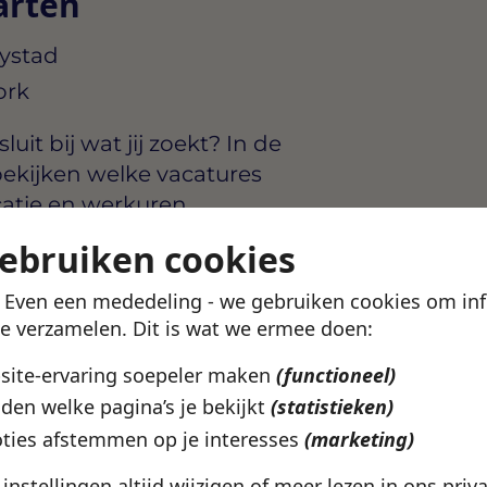
arten
lystad
ork
uit bij wat jij zoekt? In de
ekijken welke vacatures
catie en werkuren.
gebruiken cookies
en profiel aan en kijk of
! Even een mededeling - we gebruiken cookies om in
te verzamelen. Dit is wat we ermee doen:
etails ontdek je in de
bsite-ervaring soepeler maken
(functioneel)
den welke pagina’s je bekijkt
(statistieken)
ties afstemmen op je interesses
(marketing)
e instellingen altijd wijzigen of meer lezen in ons
priv