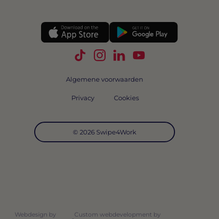
Volg Swipe4Work op TikTok
Volg Swipe4Work op Instagra
Volg Swipe4Work op Link
Volg Swipe4Work o
Algemene voorwaarden
Privacy
Cookies
© 2026 Swipe4Work
Webdesign by
Custom webdevelopment by
-