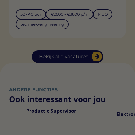
32 - 40 uur
€2600 - €3800 p/m
MBO
techniek-engineering
Bekijk alle vacatures
ANDERE FUNCTIES
Ook interessant voor jou
Productie Supervisor
Elektr