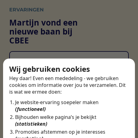
ERVARINGEN
Martijn vond een
nieuwe baan bij
CBEE
Door Swipe4Work heb ik op een hele
Wij gebruiken cookies
makkelijke, laagdrempelige manier eigenlijk
een hele leuke nieuwe baan gevonden. Met heel
Hey daar! Even een mededeling - we gebruiken
veel nieuwe uitdagingen!
cookies om informatie over jou te verzamelen. Dit
is wat we ermee doen:
Martijn
Je website-ervaring soepeler maken
Certinia Consultant
(functioneel)
Bijhouden welke pagina’s je bekijkt
(statistieken)
Promoties afstemmen op je interesses