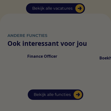
Bekijk alle vacatures
ANDERE FUNCTIES
Ook interessant voor jou
Finance Officer
Boek
Bekijk alle functies