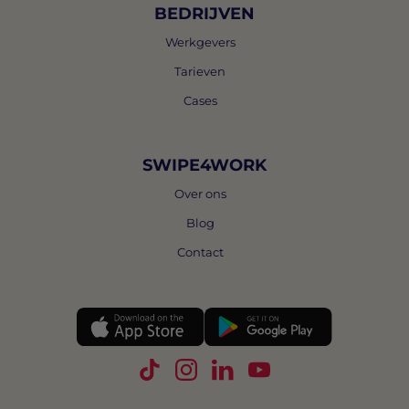
BEDRIJVEN
Werkgevers
Tarieven
Cases
SWIPE4WORK
Over ons
Blog
Contact
Volg Swipe4Work op TikTok
Volg Swipe4Work op Instagra
Volg Swipe4Work op Link
Volg Swipe4Work o