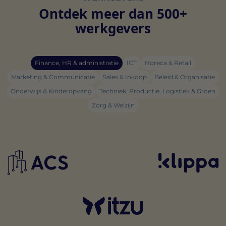
Ontdek meer dan 500+
werkgevers
Finance, HR & administratie
ICT
Horeca & Retail
Marketing & Communicatie
Sales & Inkoop
Beleid & Organisatie
Onderwijs & Kinderopvang
Techniek, Productie, Logistiek & Groen
Zorg & Welzijn