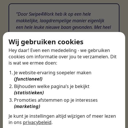
Door Swipe4Work heb ik op een hele
makkelijke, laagdrempelige manier eigenlijk
een hele leuke nieuwe baan gevonden. Met heel
veel nieuwe uitdagingen!
Wij gebruiken cookies
Martijn
Hey daar! Even een mededeling - we gebruiken
Certinia Consultant
cookies om informatie over jou te verzamelen. Dit
is wat we ermee doen:
Je website-ervaring soepeler maken
(functioneel)
Bijhouden welke pagina’s je bekijkt
(statistieken)
Promoties afstemmen op je interesses
(marketing)
Je kunt je instellingen altijd wijzigen of meer lezen
in ons
privacybeleid
.