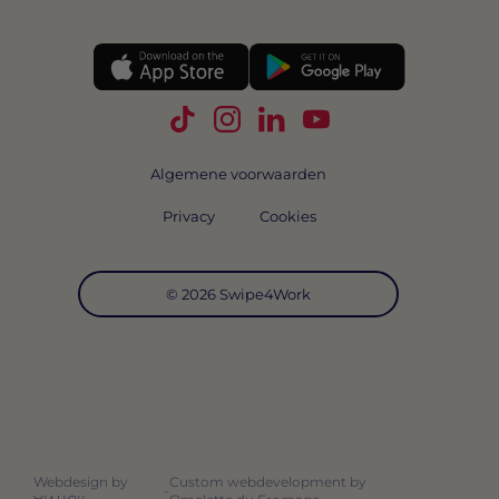
Volg Swipe4Work op TikTok
Volg Swipe4Work op Instagra
Volg Swipe4Work op Link
Volg Swipe4Work o
Algemene voorwaarden
Privacy
Cookies
© 2026 Swipe4Work
Webdesign by
Custom webdevelopment by
-