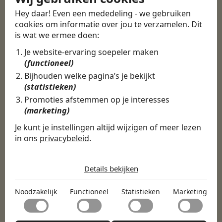
Martijn vond een
Hey daar! Even een mededeling - we gebruiken
cookies om informatie over jou te verzamelen. Dit
nieuwe baan bij
is wat we ermee doen:
CBEE
Je website-ervaring soepeler maken
(functioneel)
Bijhouden welke pagina’s je bekijkt
Door Swipe4Work heb ik op een hele
(statistieken)
makkelijke, laagdrempelige manier eigenlijk
Promoties afstemmen op je interesses
een hele leuke nieuwe baan gevonden. Met heel
(marketing)
veel nieuwe uitdagingen!
Je kunt je instellingen altijd wijzigen of meer lezen
Martijn
in ons
privacybeleid
.
Certinia Consultant
De cookies die wij gebruiken per
categorie
Details bekijken
Noodzakelijk
Noodzakelijk
Functioneel
Statistieken
Marketing
Noodzakelijke cookies helpen een website bruikbaar te
Functioneel
maken door basisfuncties zoals paginanavigatie en
toegang tot beveiligde delen van de website mogelijk te
Met functionele cookies kan een website informatie