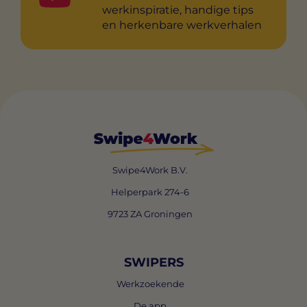
werkinspiratie, handige tips
en herkenbare werkverhalen
Swipe4Work B.V.
Helperpark 274-6
9723 ZA Groningen
SWIPERS
Werkzoekende
De app