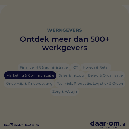
WERKGEVERS
Ontdek meer dan 500+
werkgevers
Finance, HR & administratie
ICT
Horeca & Retail
Marketing & Communicatie
Sales & Inkoop
Beleid & Organisatie
Onderwijs & Kinderopvang
Techniek, Productie, Logistiek & Groen
Zorg & Welzijn