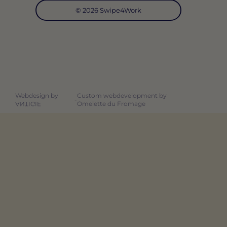
© 2026 Swipe4Work
Webdesign by
Custom webdevelopment by
-
Omelette du Fromage
ANTIGIF