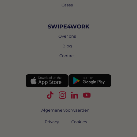
Cases
SWIPE4WORK
Over ons
Blog
Contact
Volg Swipe4Work op TikTok
Volg Swipe4Work op Instagra
Volg Swipe4Work op Link
Volg Swipe4Work o
Algemene voorwaarden
Privacy
Cookies