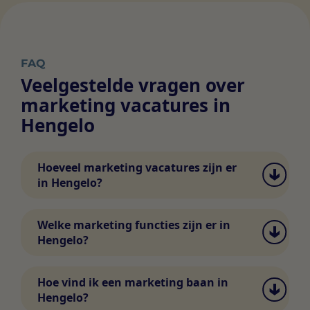
FAQ
Veelgestelde vragen over
marketing vacatures in
Hengelo
Hoeveel marketing vacatures zijn er
in Hengelo?
Het aantal vacatures in marketing en
communicatie in Hengelo wisselt. Via
Welke marketing functies zijn er in
Swipe4Work vind je dagelijks nieuwe
Hengelo?
vacatures en kun je direct matchen met
werkgevers.
In Hengelo vind je diverse functies in
marketing en communicatie, zoals content
Hoe vind ik een marketing baan in
marketeer, social media specialist, SEO-
Hengelo?
specialist, marketing manager en