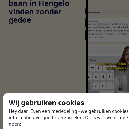
baan in Hengelo
vinden zonder
gedoe
Wij gebruiken cookies
Hey daar! Even een mededeling - we gebruiken cookie
informatie over jou te verzamelen. Dit is wat we ermee
Download de
1
Maak een profiel
doen: