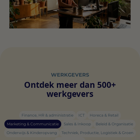
WERKGEVERS
Ontdek meer dan 500+
werkgevers
Finance, HR & administratie
ICT
Horeca & Retail
Marketing & Communicatie
Sales & Inkoop
Beleid & Organisatie
Onderwijs & Kinderopvang
Techniek, Productie, Logistiek & Groen