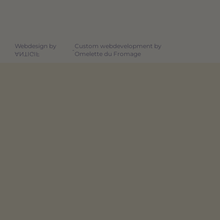
Webdesign by
Custom webdevelopment by
-
Omelette du Fromage
ANTIGIF