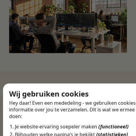
Wij gebruiken cookies
ZO WERKT HET
Een marketing
Hey daar! Even een mededeling - we gebruiken cookie
baan in Leiden
informatie over jou te verzamelen. Dit is wat we ermee
doen:
vinden zonder
gedoe
Je website-ervaring soepeler maken
(functioneel)
Bijhouden welke pagina’s je bekijkt
(statistieken)