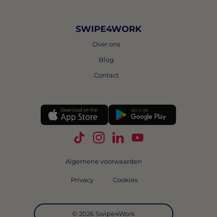
SWIPE4WORK
Over ons
Blog
Contact
Volg Swipe4Work op TikTok
Volg Swipe4Work op Instagra
Volg Swipe4Work op Link
Volg Swipe4Work o
Algemene voorwaarden
Privacy
Cookies
© 2026 Swipe4Work