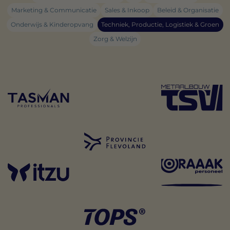
Marketing & Communicatie
Sales & Inkoop
Beleid & Organisatie
Onderwijs & Kinderopvang
Techniek, Productie, Logistiek & Groen
Zorg & Welzijn