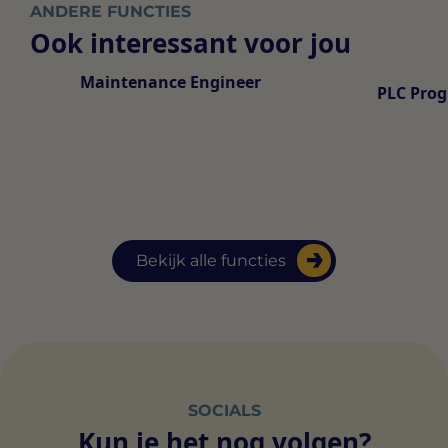
ANDERE FUNCTIES
Ook interessant voor jou
Maintenance Engineer
PLC Pro
Bekijk alle functies
SOCIALS
Kun je het nog volgen?