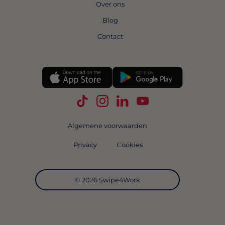
Over ons
Blog
Contact
Volg Swipe4Work op TikTok
Volg Swipe4Work op Instagra
Volg Swipe4Work op Link
Volg Swipe4Work o
Algemene voorwaarden
Privacy
Cookies
© 2026 Swipe4Work