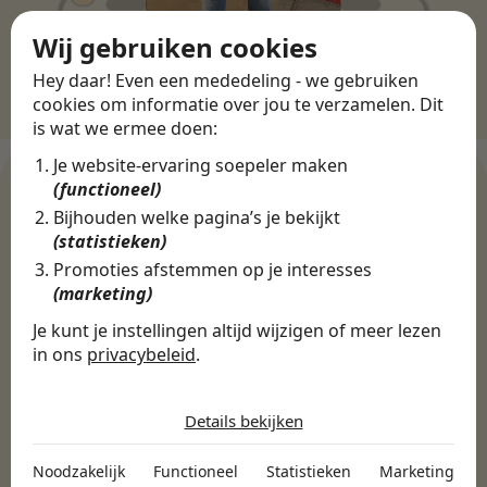
Wij gebruiken cookies
Hey daar! Even een mededeling - we gebruiken
cookies om informatie over jou te verzamelen. Dit
is wat we ermee doen:
Je website-ervaring soepeler maken
(functioneel)
Bijhouden welke pagina’s je bekijkt
WERKGEVERS
(statistieken)
Ontdek meer dan 500+
Promoties afstemmen op je interesses
(marketing)
werkgevers
Je kunt je instellingen altijd wijzigen of meer lezen
in ons
privacybeleid
.
Finance, HR & administratie
ICT
Horeca & Retail
De cookies die wij gebruiken per
Marketing & Communicatie
Sales & Inkoop
Beleid & Organisatie
categorie
Details bekijken
Onderwijs & Kinderopvang
Techniek, Productie, Logistiek & Groen
Noodzakelijk
Zorg & Welzijn
Noodzakelijk
Functioneel
Statistieken
Marketing
Noodzakelijke cookies helpen een website bruikbaar te