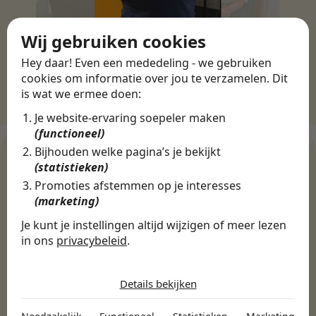
Wij gebruiken cookies
Hey daar! Even een mededeling - we gebruiken
cookies om informatie over jou te verzamelen. Dit
is wat we ermee doen:
Je website-ervaring soepeler maken
(functioneel)
Bijhouden welke pagina’s je bekijkt
(statistieken)
Promoties afstemmen op je interesses
WERKGEVERS
(marketing)
Ontdek meer dan 500+
Je kunt je instellingen altijd wijzigen of meer lezen
werkgevers
in ons
privacybeleid
.
De cookies die wij gebruiken per
categorie
Finance, HR & administratie
ICT
Horeca & Retail
Details bekijken
Marketing & Communicatie
Sales & Inkoop
Beleid & Organisatie
Noodzakelijk