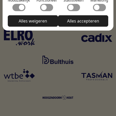
Noodzakelijk
Functioneel
Statistieken
Marketing
Onderwijs & Kinderopvang
Techniek, Productie, Logistiek & Groen
Noodzakelijke cookies helpen een website bruikbaar te
Functioneel
maken door basisfuncties zoals paginanavigatie en
Zorg & Welzijn
toegang tot beveiligde delen van de website mogelijk te
Met functionele cookies kan een website informatie
maken. Zonder deze cookies kan de website niet naar
Statistieken
onthouden welke de manier waarop de website zich
Alles weigeren
Alles accepteren
behoren functioneren.
gedraagt of eruitziet verandert, zoals de taal van je
Statistische cookies helpen website-eigenaren te
voorkeur of de regio waarin je je bevindt.
Marketing
begrijpen hoe bezoekers omgaan met websites door
anoniem informatie te verzamelen en te rapporteren.
Marketingcookies worden gebruikt om bezoekers op
Niet-geclassificeerd
websites te volgen. De bedoeling is om advertenties
weer te geven die relevant en aantrekkelijk zijn voor de
We zijn dagelijks bezig met het sorteren van niet-
individuele gebruiker en daardoor waardevoller voor
geclassificeerde cookies, waarbij we samenwerken met
uitgevers en externe adverteerders.
de leveranciers van elke cookie.