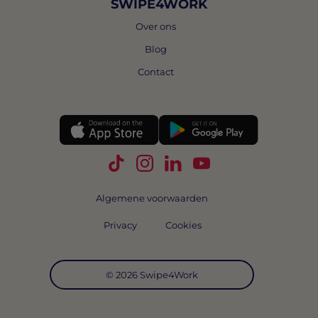
SWIPE4WORK
Over ons
Blog
Contact
Volg Swipe4Work op TikTok
Volg Swipe4Work op Instagra
Volg Swipe4Work op Link
Volg Swipe4Work o
Algemene voorwaarden
Privacy
Cookies
© 2026 Swipe4Work