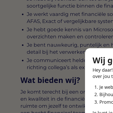
soortgelijke functie binnen de fin
Je werkt vaardig met financiële s
AFAS, Exact of vergelijkbare syst
Je hebt goede kennis van Microsof
overzichten maken en controlere
Je bent nauwkeurig, puntelijk en 
detail bij het verwerken van grote
Wij 
Je communiceert helder en profes
richting collega’s als extern richti
Hey daar
over jou 
Wat bieden wij?
Je we
Je komt terecht bij een organisatie 
Bijhou
en kwaliteit in de financiële processe
Promo
ruimte om jezelf te ontwikkelen en je
Je kunt j
een hecht financieel team.