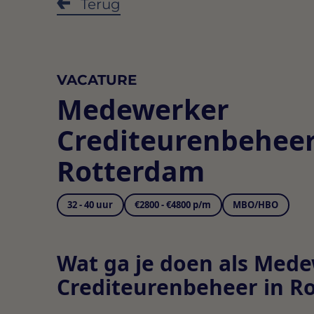
Terug
VACATURE
Medewerker
Crediteurenbehee
Rotterdam
32 - 40 uur
€2800 - €4800 p/m
MBO/HBO
Wat ga je doen als Med
Crediteurenbeheer in R