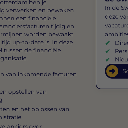
Rotterdam
ben je
In de S
rig verwerken en bewaken
deze va
nnen een financiële
vacature
eranciersfacturen tijdig en
termijnen worden bewaakt
ambitie
tijd up-to-date is. In deze
Dire
 tussen de financiële
Pers
ganisatie.
Nieu
So
en van inkomende facturen
en opstellen van
g
en en het oplossen van
istratie
eranciers over