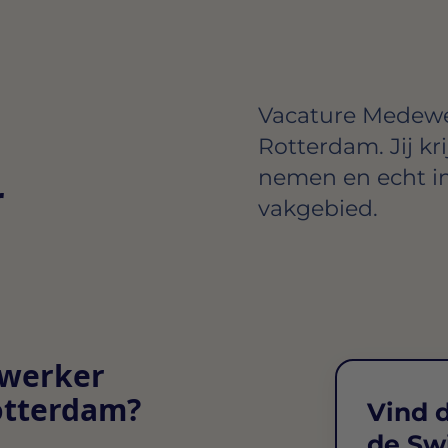
Vacature Medewe
Rotterdam. Jij kri
nemen en echt i
r
vakgebied.
ewerker
otterdam?
Vind d
de Sw