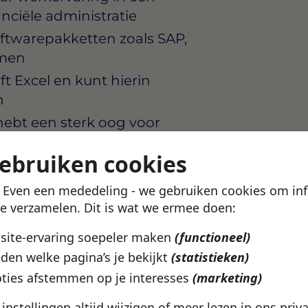
anciële administratie
oftwarepakketten zoals SAP,
emen
t Excel en kunt hierin
n
hebt een sterk oog voor
 aantallen facturen
gebruiken cookies
sioneel, zowel intern
ng leveranciers
! Even een mededeling - we gebruiken cookies om in
te verzamelen. Dit is wat we ermee doen:
bsite-ervaring soepeler maken
(functioneel)
in Rotterdam waar structuur
den welke pagina’s je bekijkt
(statistieken)
n centraal staan. Er is
ties afstemmen op je interesses
(marketing)
 hebt een duidelijke plek in
e instellingen altijd wijzigen of meer lezen in ons
priv