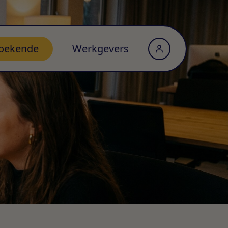
oekende
Werkgevers