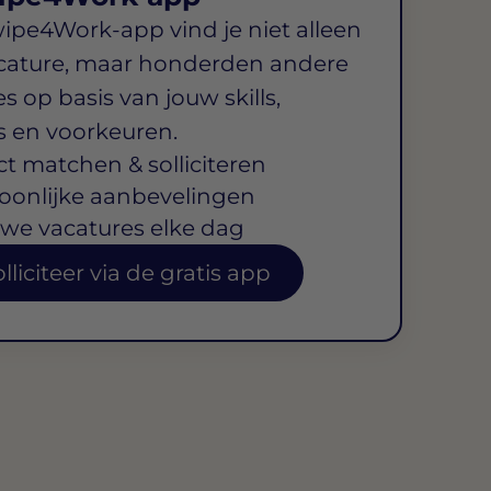
wipe4Work-app vind je niet alleen
cature, maar honderden andere
s op basis van jouw skills,
s en voorkeuren.
ct matchen & solliciteren
oonlijke aanbevelingen
we vacatures elke dag
lliciteer via de gratis app