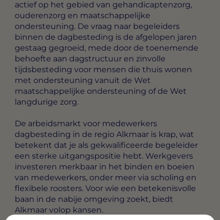
actief op het gebied van gehandicaptenzorg,
ouderenzorg en maatschappelijke
ondersteuning. De vraag naar begeleiders
binnen de dagbesteding is de afgelopen jaren
gestaag gegroeid, mede door de toenemende
behoefte aan dagstructuur en zinvolle
tijdsbesteding voor mensen die thuis wonen
met ondersteuning vanuit de Wet
maatschappelijke ondersteuning of de Wet
langdurige zorg.
De arbeidsmarkt voor medewerkers
dagbesteding in de regio Alkmaar is krap, wat
betekent dat je als gekwalificeerde begeleider
een sterke uitgangspositie hebt. Werkgevers
investeren merkbaar in het binden en boeien
van medewerkers, onder meer via scholing en
flexibele roosters. Voor wie een betekenisvolle
baan in de nabije omgeving zoekt, biedt
Alkmaar volop kansen.