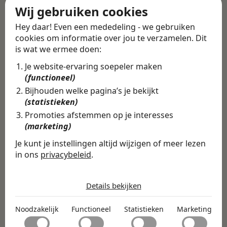
Wij gebruiken cookies
Alle vacatures
·
Career tips
Hey daar! Even een mededeling - we gebruiken
cookies om informatie over jou te verzamelen. Dit
Deel deze vacature
is wat we ermee doen:
Terug
Je website-ervaring soepeler maken
(functioneel)
Bijhouden welke pagina’s je bekijkt
(statistieken)
Vind de volledige
Promoties afstemmen op je interesses
vacature in de
(marketing)
Swipe4Work app
Je kunt je instellingen altijd wijzigen of meer lezen
In de Swipe4Work-app vind je
in ons
privacybeleid
.
niet alleen deze vacature, maar
De cookies die wij gebruiken per
categorie
honderden andere vacatures
Details bekijken
Noodzakelijk
op basis van jouw skills,
Noodzakelijk
Functioneel
Statistieken
Marketing
Noodzakelijke cookies helpen een website bruikbaar te
ambities en voorkeuren.
Functioneel
maken door basisfuncties zoals paginanavigatie en