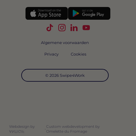
Volg Swipe4Work op TikTok
Volg Swipe4Work op Instagra
Volg Swipe4Work op Link
Volg Swipe4Work o
Algemene voorwaarden
Privacy
Cookies
© 2026 Swipe4Work
Webdesign by
Custom webdevelopment by
-
Omelette du Fromage
ANTIGIF