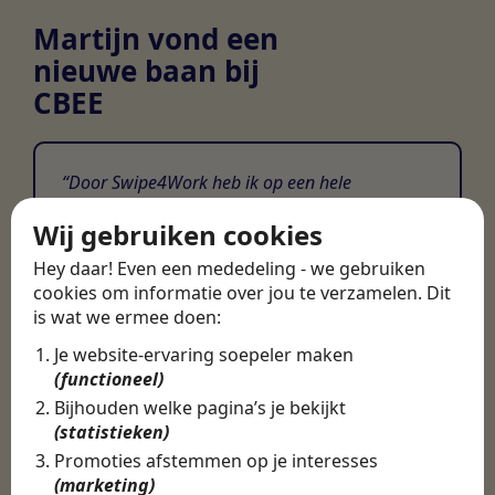
Martijn vond een
nieuwe baan bij
CBEE
Door Swipe4Work heb ik op een hele
makkelijke, laagdrempelige manier eigenlijk
Wij gebruiken cookies
een hele leuke nieuwe baan gevonden. Met heel
veel nieuwe uitdagingen!
Hey daar! Even een mededeling - we gebruiken
cookies om informatie over jou te verzamelen. Dit
Martijn
is wat we ermee doen:
Certinia Consultant
Je website-ervaring soepeler maken
(functioneel)
Bijhouden welke pagina’s je bekijkt
(statistieken)
Promoties afstemmen op je interesses
(marketing)