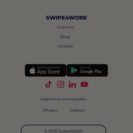
SWIPE4WORK
Over ons
Blog
Contact
Volg Swipe4Work op TikTok
Volg Swipe4Work op Instagra
Volg Swipe4Work op Link
Volg Swipe4Work o
Algemene voorwaarden
Privacy
Cookies
© 2026 Swipe4Work