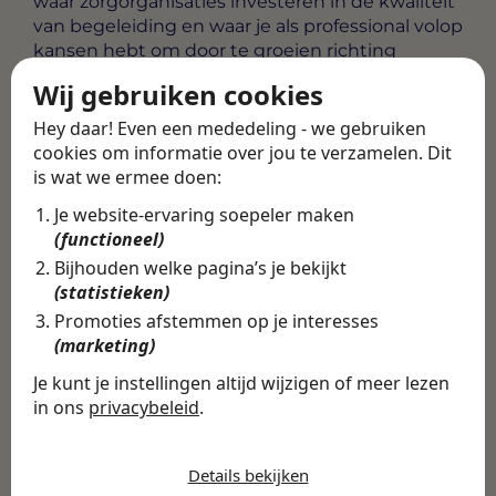
waar zorgorganisaties investeren in de kwaliteit
van begeleiding en waar je als professional volop
kansen hebt om door te groeien richting
coördinerende of specialistische rollen binnen
Wij gebruiken cookies
de dagbesteding of de bredere
gehandicaptenzorg.
Hey daar! Even een mededeling - we gebruiken
cookies om informatie over jou te verzamelen. Dit
Alle vacatures
·
Career tips
is wat we ermee doen:
Je website-ervaring soepeler maken
(functioneel)
Deel deze vacature
Terug
Bijhouden welke pagina’s je bekijkt
(statistieken)
Promoties afstemmen op je interesses
(marketing)
Vind de volledige
Je kunt je instellingen altijd wijzigen of meer lezen
in ons
privacybeleid
.
vacature in de
De cookies die wij gebruiken per
Swipe4Work app
categorie
Details bekijken
In de Swipe4Work-app vind je