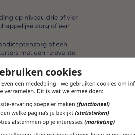
ng op niveau drie of vier
schappelijke Zorg of een
andicaptenzorg of een
tarters met een relevante
gebruiken cookies
met
ijhouden van
! Even een mededeling - we gebruiken cookies om in
te verzamelen. Dit is wat we ermee doen:
catievaardigheden en weet
bsite-ervaring soepeler maken
(functioneel)
et niveau van de
den welke pagina’s je bekijkt
(statistieken)
ties afstemmen op je interesses
(marketing)
behoudt overzicht in
e instellingen altijd wijzigen of meer lezen in ons
priv