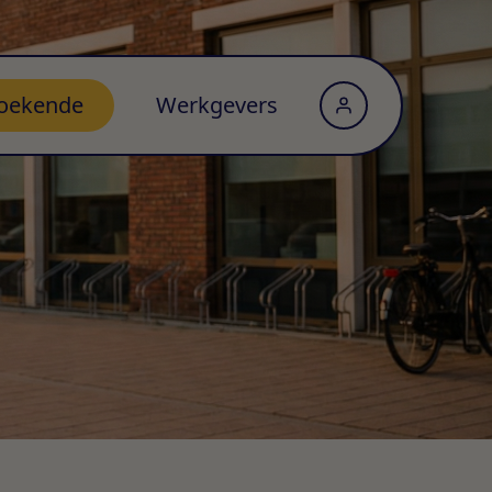
oekende
Werkgevers