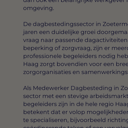
omgeving.
De dagbestedingssector in Zoeterme
jaren een duidelijke groei doorgem
vraag naar passende dagactiviteite
beperking of zorgvraag, zijn er meerd
professionele begeleiders nodig he
Haag zorgt bovendien voor een bre
zorgorganisaties en samenwerkingsv
Als Medewerker Dagbesteding in Zoe
sector met een stevige arbeidsmarkt
begeleiders zijn in de hele regio Ha
betekent dat er volop mogelijkheden
te specialiseren, bijvoorbeeld richt
coördinerende taken of een vervolgo