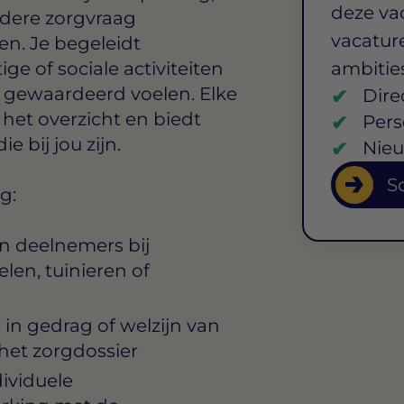
deze va
dere zorgvraag
vacature
ten. Je begeleidt
ge of sociale activiteiten
ambitie
en gewaardeerd voelen. Elke
Dire
t het overzicht en biedt
Pers
 bij jou zijn.
Nieu
So
g:
n deelnemers bij
len, tuinieren of
in gedrag of welzijn van
het zorgdossier
dividuele