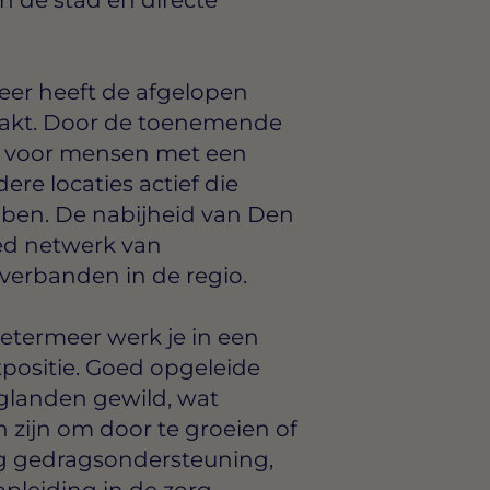
er heeft de afgelopen
aakt. Door de toenemende
n voor mensen met een
ere locaties actief die
bben. De nabijheid van Den
ed netwerk van
erbanden in de regio.
termeer werk je in een
positie. Goed opgeleide
aglanden gewild, wat
 zijn om door te groeien of
ing gedragsondersteuning,
pleiding in de zorg.