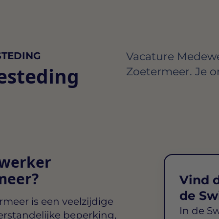
TEDING
Vacature Medewe
esteding
Zoetermeer. Je or
ewerker
meer?
Vind d
de Sw
ermeer
is een veelzijdige
In de S
erstandelijke beperking,