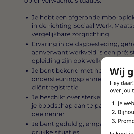
op onverwachte situaties.
Je hebt een afgeronde mbo-opleidi
in de richting Sociaal Werk, Maat
vergelijkbare zorgrichting
Ervaring in de dagbesteding, geh
aanverwant werkveld is een pré; s
opleiding zijn ook welkom
Wij 
Je bent bekend met het werken 
ondersteuningsplannen en het b
Hey daar
cliëntregistratie
over jou 
Je beschikt over sterke communi
Je we
je boodschap aan te passen aan h
Bijhou
deelnemer
Promo
Je bent geduldig, empathisch en 
drukke situaties
Je kunt j