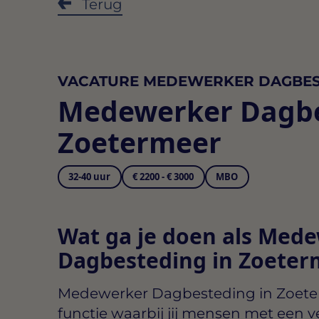
Terug
VACATURE MEDEWERKER DAGBES
Medewerker Dagb
Zoetermeer
32-40 uur
€ 2200 - € 3000
MBO
Wat ga je doen als Med
Dagbesteding in Zoeter
Medewerker Dagbesteding in Zoet
functie waarbij jij mensen met een v