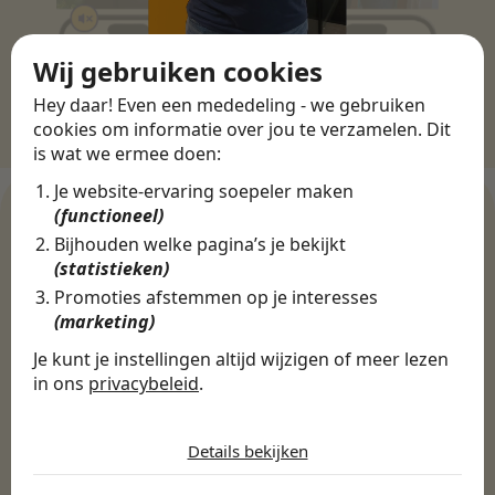
Wij gebruiken cookies
Hey daar! Even een mededeling - we gebruiken
cookies om informatie over jou te verzamelen. Dit
is wat we ermee doen:
Je website-ervaring soepeler maken
(functioneel)
Bijhouden welke pagina’s je bekijkt
WERKGEVERS
(statistieken)
Ontdek meer dan 500+
Promoties afstemmen op je interesses
(marketing)
werkgevers
Je kunt je instellingen altijd wijzigen of meer lezen
in ons
privacybeleid
.
Finance, HR & administratie
ICT
Horeca & Retail
De cookies die wij gebruiken per
categorie
Marketing & Communicatie
Sales & Inkoop
Beleid & Organisatie
Details bekijken
Onderwijs & Kinderopvang
Techniek, Productie, Logistiek & Groen
Noodzakelijk