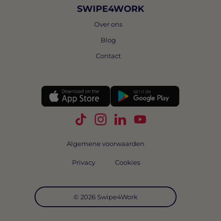
SWIPE4WORK
Over ons
Blog
Contact
Volg Swipe4Work op TikTok
Volg Swipe4Work op Instagra
Volg Swipe4Work op Link
Volg Swipe4Work o
Algemene voorwaarden
Privacy
Cookies
© 2026 Swipe4Work